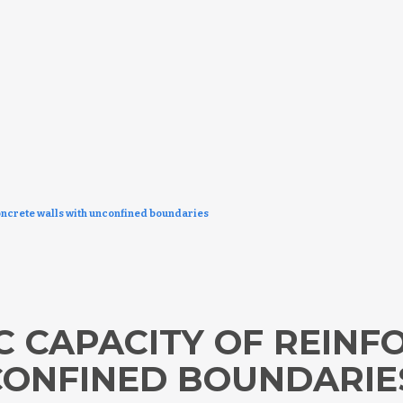
oncrete walls with unconfined boundaries
IC CAPACITY OF REIN
CONFINED BOUNDARIE