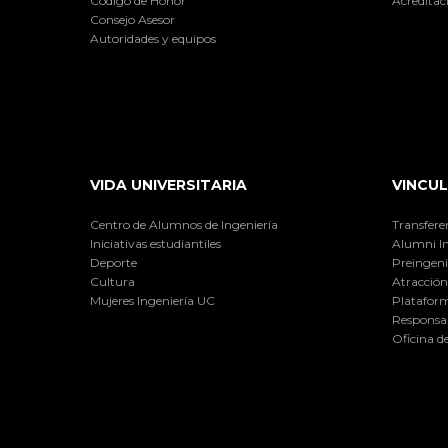
Código de Honor
Acreditac
Consejo Asesor
Autoridades y equipos
VIDA UNIVERSITARIA
VINCUL
Centro de Alumnos de Ingeniería
Transfere
Iniciativas estudiantiles
Alumni I
Deporte
Preingeni
Cultura
Atracción 
Mujeres Ingeniería UC
Plataform
Responsab
Oficina d