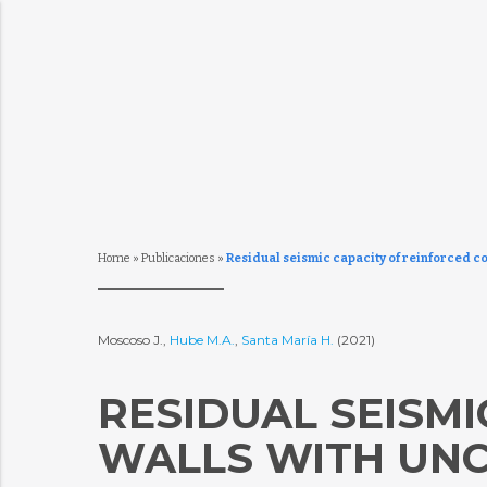
Home
»
Publicaciones
»
Residual seismic capacity of reinforced c
Moscoso J.,
Hube M.A.
,
Santa María H.
(2021)
RESIDUAL SEISM
WALLS WITH UN