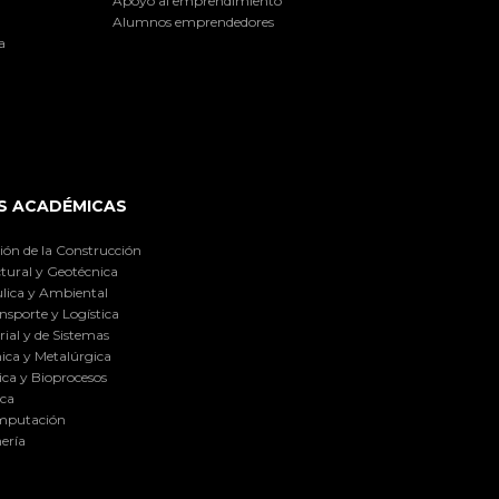
Apoyo al emprendimiento
Alumnos emprendedores
a
S ACADÉMICAS
ión de la Construcción
tural y Geotécnica
lica y Ambiental
nsporte y Logística
ial y de Sistemas
ica y Metalúrgica
ca y Bioprocesos
ica
omputación
ería