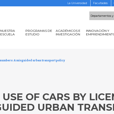
La Universidad
Facultades
Departamentos y
NUESTRA
PROGRAMAS DE
ACADÉMICOS E
INNOVACIÓN Y
ESCUELA
ESTUDIO
INVESTIGACIÓN
EMPRENDIMIENT
te numbers: A misguided urban transport policy
 USE OF CARS BY LIC
GUIDED URBAN TRANS