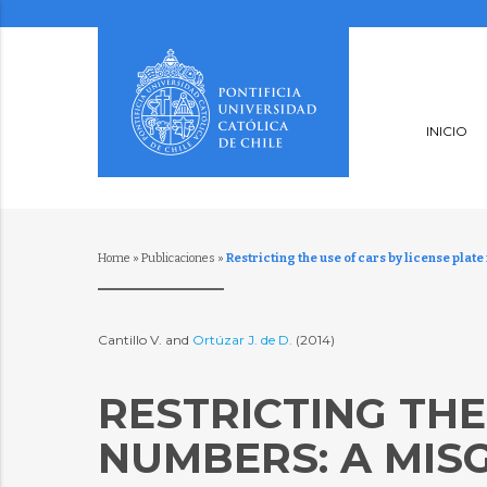
INICIO
Home
»
Publicaciones
»
Restricting the use of cars by license pla
Cantillo V. and
Ortúzar J. de D.
(2014)
RESTRICTING THE
NUMBERS: A MIS