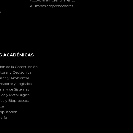
Apoyo al emprendimiento
Alumnos emprendedores
a
S ACADÉMICAS
ión de la Construcción
tural y Geotécnica
lica y Ambiental
nsporte y Logística
ial y de Sistemas
ica y Metalúrgica
ca y Bioprocesos
ica
omputación
ería