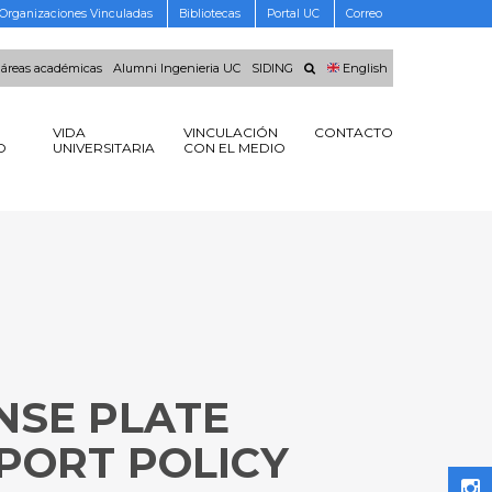
Organizaciones Vinculadas
Bibliotecas
Portal UC
Correo
 áreas académicas
Alumni Ingenieria UC
SIDING
English
VIDA
VINCULACIÓN
CONTACTO
O
UNIVERSITARIA
CON EL MEDIO
ENSE PLATE
PORT POLICY