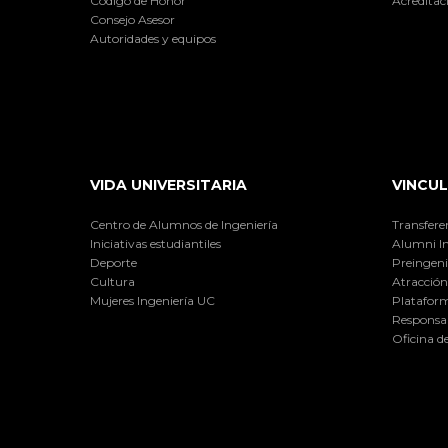
Código de Honor
Acreditac
Consejo Asesor
Autoridades y equipos
VIDA UNIVERSITARIA
VINCUL
Centro de Alumnos de Ingeniería
Transfere
Iniciativas estudiantiles
Alumni I
Deporte
Preingeni
Cultura
Atracción 
Mujeres Ingeniería UC
Plataform
Responsab
Oficina d