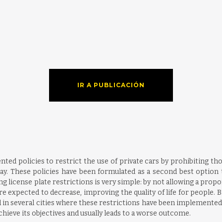
IR A PUBLICACIÓN
ed policies to restrict the use of private cars by prohibiting th
ay. These policies have been formulated as a second best option 
ng license plate restrictions is very simple: by not allowing a prop
 are expected to decrease, improving the quality of life for people
d in several cities where these restrictions have been implemented, 
 achieve its objectives and usually leads to a worse outcome.