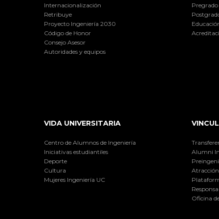
Internacionalización
Pregrado
Retribuye
Postgrad
Proyecto Ingeniería 2030
Educación
Código de Honor
Acreditac
Consejo Asesor
Autoridades y equipos
VIDA UNIVERSITARIA
VINCUL
Centro de Alumnos de Ingeniería
Transfere
Iniciativas estudiantiles
Alumni I
Deporte
Preingeni
Cultura
Atracción 
Mujeres Ingeniería UC
Plataform
Responsab
Oficina d