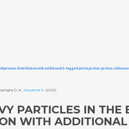
dijet mass distribution with additional b-tagged jets in proton-proton collision
yasinghe D. K.,
Abusleme A.
(2022)
Y PARTICLES IN THE 
ION WITH ADDITIONAL