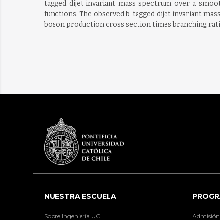
tagged dijet invariant mass spectrum over a smoo
functions. The observed b-tagged dijet invariant ma
boson production cross section times branching ratio 
NUESTRA ESCUELA
PROGR
Sobre Ingeniería UC
Admisión