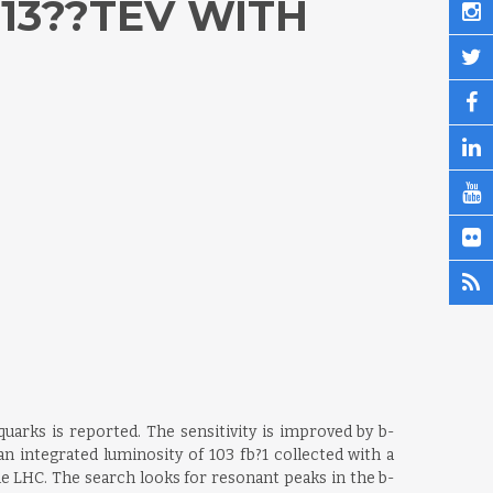
13??TEV WITH
uarks is reported. The sensitivity is improved by b-
an integrated luminosity of 103 fb?1 collected with a
he LHC. The search looks for resonant peaks in the b-