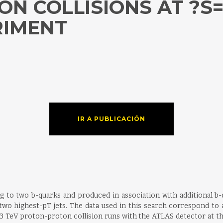
N COLLISIONS AT ?S=
RIMENT
IR A PUBLICACIÓN
 to two b-quarks and produced in association with additional b-q
 two highest-pT jets. The data used in this search correspond to 
=13 TeV proton-proton collision runs with the ATLAS detector at t