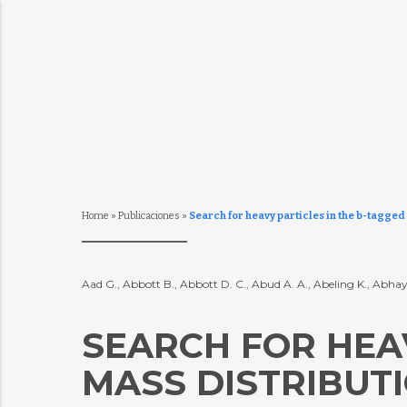
Home
»
Publicaciones
»
Search for heavy particles in the b-tagged 
Aad G., Abbott B., Abbott D. C., Abud A. A., Abeling K., Abha
SEARCH FOR HEAV
MASS DISTRIBUT