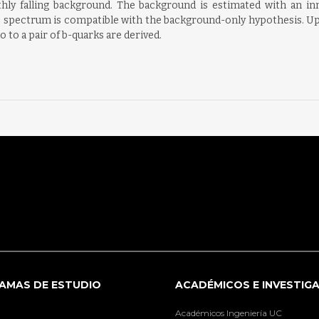
thly falling background. The background is estimated with an i
ss spectrum is compatible with the background-only hypothesis. Upp
to a pair of b-quarks are derived.
AMAS DE ESTUDIO
ACADÉMICOS E INVESTIG
Académicos Ingeniería UC