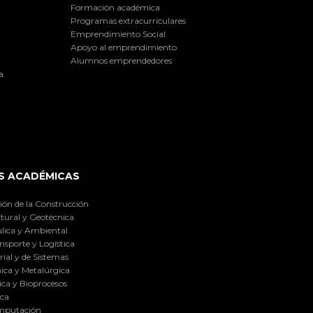
Formación académica
Programas extracurriculares
Emprendimiento Social
Apoyo al emprendimiento
Alumnos emprendedores
a
S ACADÉMICAS
ión de la Construcción
tural y Geotécnica
lica y Ambiental
nsporte y Logística
ial y de Sistemas
ica y Metalúrgica
ca y Bioprocesos
ica
omputación