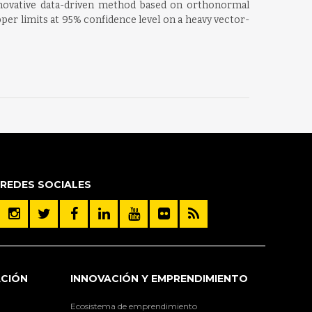
nnovative data-driven method based on orthonormal
er limits at 95% confidence level on a heavy vector-
REDES SOCIALES
ACIÓN
INNOVACIÓN Y EMPRENDIMIENTO
Ecosistema de emprendimiento