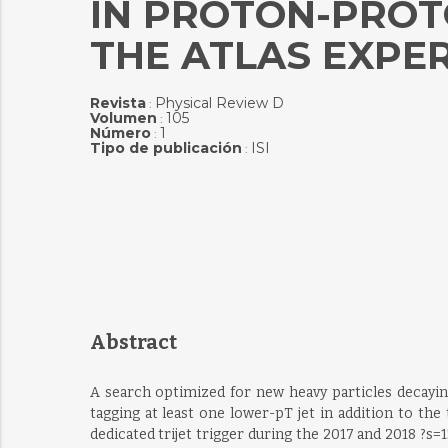
IN PROTON-PROTO
THE ATLAS EXPE
Revista
Physical Review D
:
Volumen
105
:
Número
1
:
Tipo de publicación
ISI
:
Abstract
A search optimized for new heavy particles decaying
tagging at least one lower-pT jet in addition to the
dedicated trijet trigger during the 2017 and 2018 ?s