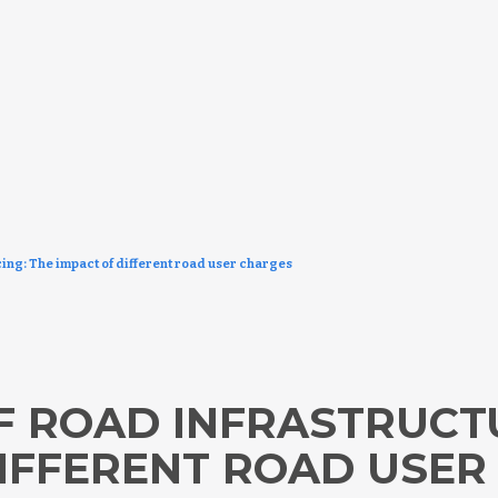
ing: The impact of different road user charges
F ROAD INFRASTRUCTU
DIFFERENT ROAD USER