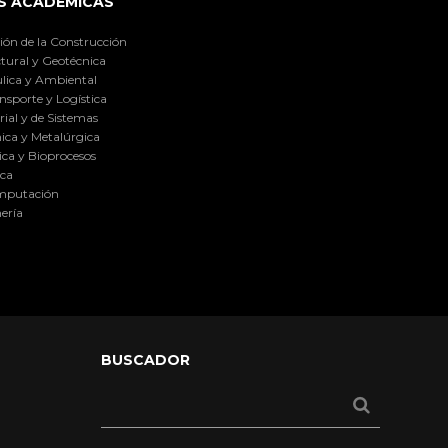
S ACADÉMICAS
ión de la Construcción
tural y Geotécnica
lica y Ambiental
nsporte y Logística
ial y de Sistemas
ica y Metalúrgica
ca y Bioprocesos
ica
omputación
ería
BUSCADOR