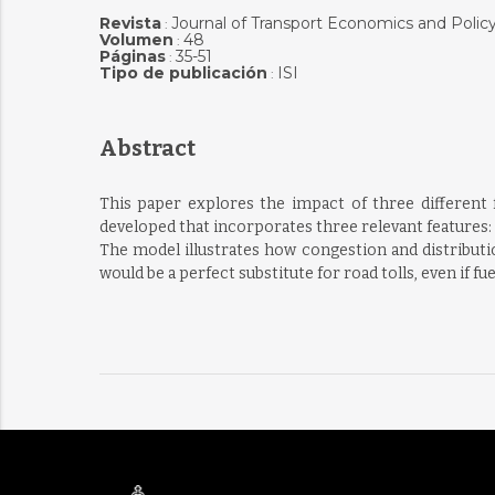
Revista
Journal of Transport Economics and Polic
:
Volumen
48
:
Páginas
35-51
:
Tipo de publicación
ISI
:
Abstract
This paper explores the impact of three different 
developed that incorporates three relevant features: f
The model illustrates how congestion and distributi
would be a perfect substitute for road tolls, even if