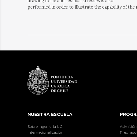
drawing force and residual stresses is also
performed in order to illustrate the capability of the
NUESTRA ESCUELA
PROGR
Sobre Ingeniería UC
Admisión
Internacionalización
Pregrado