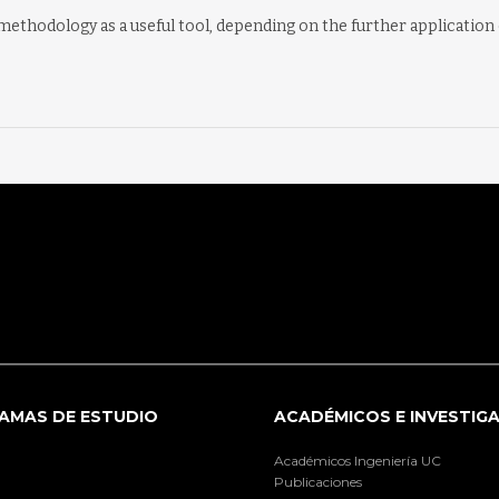
 methodology as a useful tool, depending on the further application o
AMAS DE ESTUDIO
ACADÉMICOS E INVESTIG
Académicos Ingeniería UC
Publicaciones