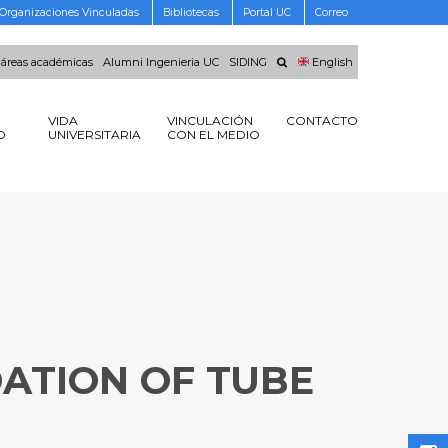
Organizaciones Vinculadas
Bibliotecas
Portal UC
Correo
 áreas académicas
Alumni Ingenieria UC
SIDING
English
VIDA
VINCULACIÓN
CONTACTO
O
UNIVERSITARIA
CON EL MEDIO
ATION OF TUBE