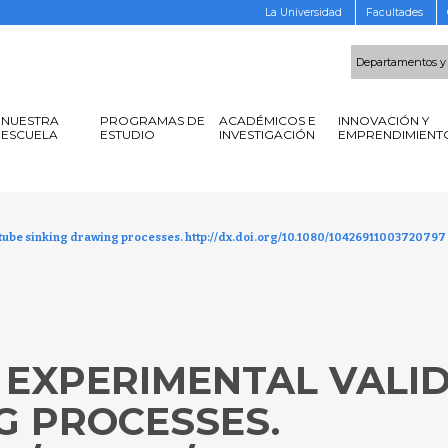
La Universidad
Facultades
Departamentos y
NUESTRA
PROGRAMAS DE
ACADÉMICOS E
INNOVACIÓN Y
ESCUELA
ESTUDIO
INVESTIGACIÓN
EMPRENDIMIENT
f tube sinking drawing processes. http://dx.doi.org/10.1080/10426911003720797
 EXPERIMENTAL VALID
G PROCESSES.