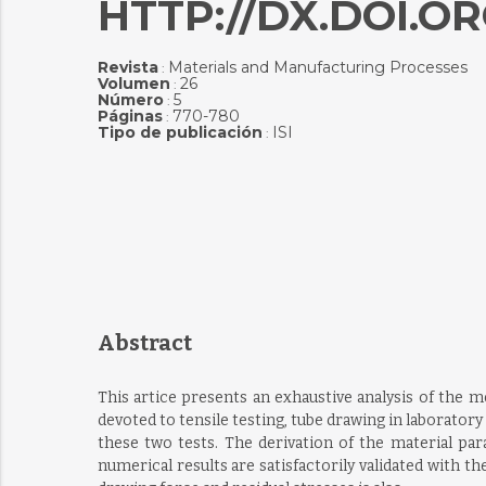
HTTP://DX.DOI.OR
Revista
Materials and Manufacturing Processes
:
Volumen
26
:
Número
5
:
Páginas
770-780
:
Tipo de publicación
ISI
:
Abstract
This artice presents an exhaustive analysis of the m
devoted to tensile testing, tube drawing in laboratory 
these two tests. The derivation of the material pa
numerical results are satisfactorily validated with t