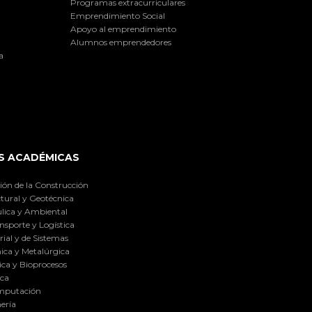
Programas extracurriculares
Emprendimiento Social
Apoyo al emprendimiento
Alumnos emprendedores
a
S ACADÉMICAS
ión de la Construcción
tural y Geotécnica
lica y Ambiental
nsporte y Logística
ial y de Sistemas
ica y Metalúrgica
ca y Bioprocesos
ica
omputación
ería