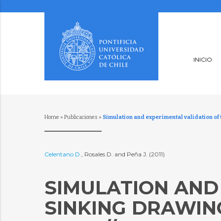
INICIO
Home
»
Publicaciones
»
Simulation and experimental validation o
Celentano D.
, Rosales D. and Peña J. (2011)
SIMULATION AND
SINKING DRAWIN