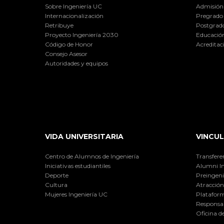
Sobre Ingeniería UC
Admisión
Internacionalización
Pregrado
Retribuye
Postgrad
Proyecto Ingeniería 2030
Educación
Código de Honor
Acreditac
Consejo Asesor
Autoridades y equipos
VIDA UNIVERSITARIA
VINCUL
Centro de Alumnos de Ingeniería
Transfere
Iniciativas estudiantiles
Alumni I
Deporte
Preingeni
Cultura
Atracción 
Mujeres Ingeniería UC
Plataform
Responsab
Oficina d