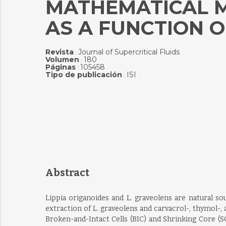
MATHEMATICAL M
AS A FUNCTION 
Revista
Journal of Supercritical Fluids
:
Volumen
180
:
Páginas
105458
:
Tipo de publicación
ISI
:
Abstract
Lippia origanoides and L. graveolens are natural so
extraction of L. graveolens and carvacrol-, thymol-
Broken-and-Intact Cells (BIC) and Shrinking Core (S