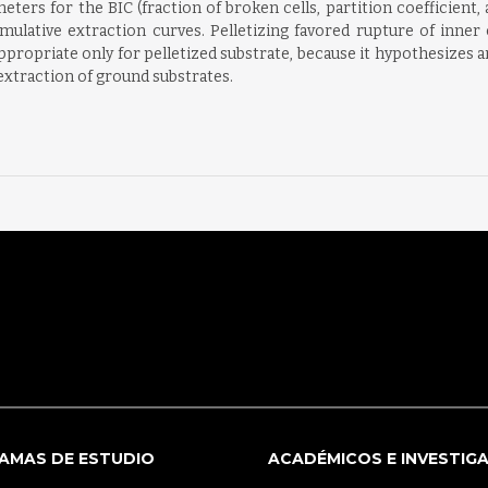
eters for the BIC (fraction of broken cells, partition coefficient,
ulative extraction curves. Pelletizing favored rupture of inner c
appropriate only for pelletized substrate, because it hypothesizes
extraction of ground substrates.
AMAS DE ESTUDIO
ACADÉMICOS E INVESTIG