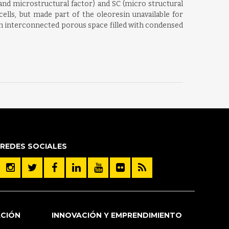
 and microstructural factor) and SC (micro structural
ells, but made part of the oleoresin unavailable for
 an interconnected porous space filled with condensed
REDES SOCIALES
ACIÓN
INNOVACIÓN Y EMPRENDIMIENTO