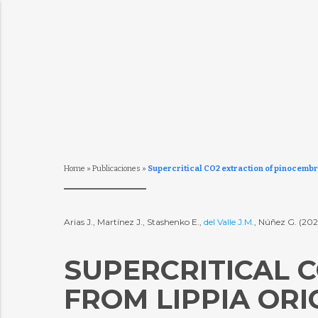
Home
»
Publicaciones
»
Supercritical CO2 extraction of pinocembri
Arias J., Martínez J., Stashenko E.,
del Valle J.M.
, Núñez G. (20
SUPERCRITICAL 
FROM LIPPIA ORI