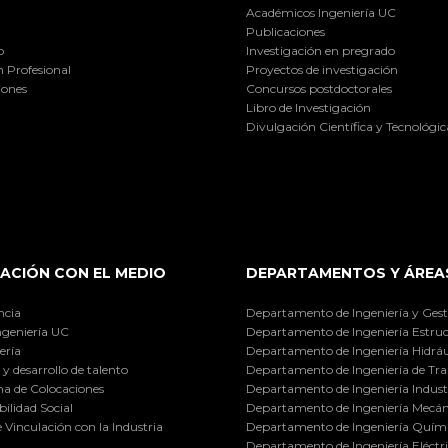
Académicos Ingeniería UC
Publicaciones
o
Investigación en pregrado
 Profesional
Proyectos de investigación
iones
Concursos postdoctorales
Libro de Investigación
Divulgación Científica y Tecnológic
ACIÓN CON EL MEDIO
DEPARTAMENTOS Y ÁREA
ncia
Departamento de Ingeniería y Gest
ngeniería UC
Departamento de Ingeniería Estruc
ería
Departamento de Ingeniería Hidráu
y desarrollo de talento
Departamento de Ingeniería de Tra
a de Colocaciones
Departamento de Ingeniería Industr
ilidad Social
Departamento de Ingeniería Mecán
e Vinculación con la Industria
Departamento de Ingeniería Quími
Departamento de Ingeniería Eléctr