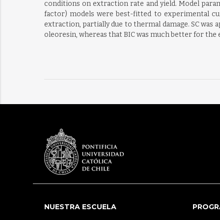
conditions on extraction rate and yield. Model param
factor) models were best-fitted to experimental cum
extraction, partially due to thermal damage. SC was 
oleoresin, whereas that BIC was much better for the 
NUESTRA ESCUELA
PROGR