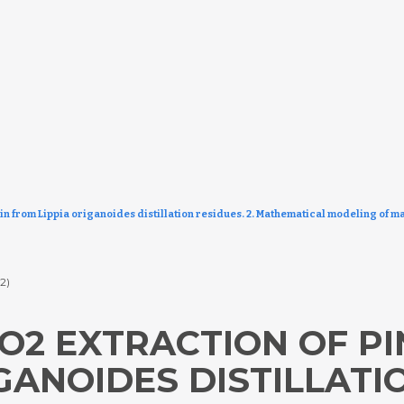
n from Lippia origanoides distillation residues. 2. Mathematical modeling of mas
22)
CO2 EXTRACTION OF P
GANOIDES DISTILLATIO