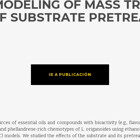
ODELING OF MASS TR
OF SUBSTRATE PRETR
IR A PUBLICACIÓN
urces of essential oils and compounds with bioactivity (e.g., flav
, and phellandrene-rich chemotypes of L. origanoides using ethanol
C) models. We studied the effects of the substrate and its pretrea