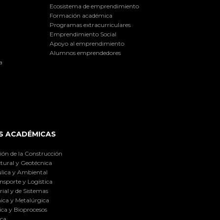
Ecosistema de emprendimiento
Formación académica
Programas extracurriculares
Emprendimiento Social
Apoyo al emprendimiento
Alumnos emprendedores
a
S ACADÉMICAS
ión de la Construcción
tural y Geotécnica
lica y Ambiental
nsporte y Logística
ial y de Sistemas
ica y Metalúrgica
ca y Bioprocesos
ica