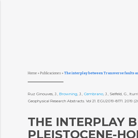
Home
»
Publicaciones
»
The interplay between Transverse faults a
Ruz Ginouves, J.,
Browning
, J.,
Cembrano
, J., Sielfeld, G., 
Geophysical Research Abstracts. Vol 21. EGU2019-8171. 2019 (
THE INTERPLAY 
PLEISTOCENE-HO