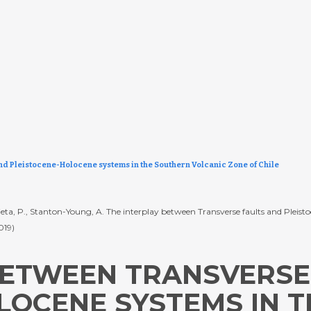
nd Pleistocene-Holocene systems in the Southern Volcanic Zone of Chile
Iturrieta, P., Stanton-Young, A. The interplay between Transverse faults and Plei
2019)
BETWEEN TRANSVERSE
LOCENE SYSTEMS IN 