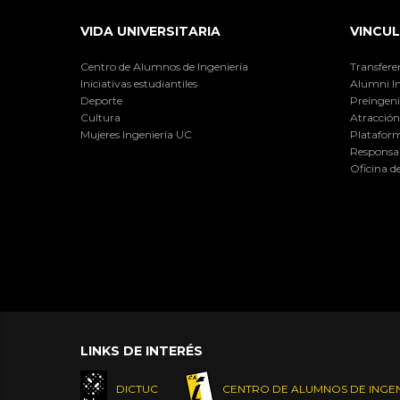
VIDA UNIVERSITARIA
VINCUL
Centro de Alumnos de Ingeniería
Transfere
Iniciativas estudiantiles
Alumni I
Deporte
Preingeni
Cultura
Atracción 
Mujeres Ingeniería UC
Plataform
Responsab
Oficina d
LINKS DE INTERÉS
DICTUC
CENTRO DE ALUMNOS DE INGEN