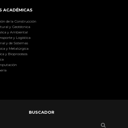
S ACADÉMICAS
ión de la Construcción
tural y Geotécnica
lica y Ambiental
nsporte y Logística
ial y de Sistemas
ica y Metalúrgica
ca y Bioprocesos
ica
omputación
ería
BUSCADOR