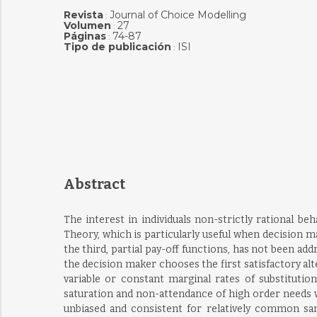
Revista
Journal of Choice Modelling
:
Volumen
27
:
Páginas
74-87
:
Tipo de publicación
ISI
:
Abstract
The interest in individuals non-strictly rational 
Theory, which is particularly useful when decision m
the third, partial pay-off functions, has not been a
the decision maker chooses the first satisfactory alte
variable or constant marginal rates of substituti
saturation and non-attendance of high order needs wh
unbiased and consistent for relatively common samp