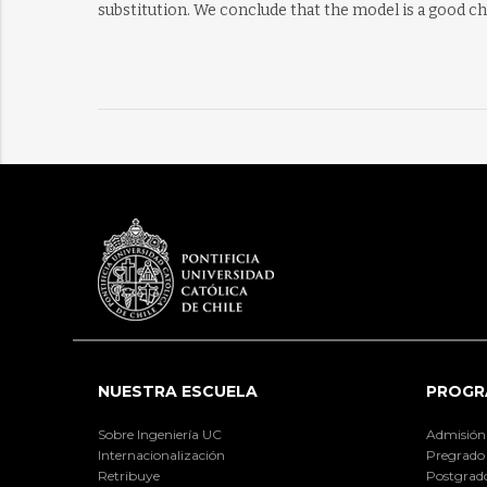
substitution. We conclude that the model is a good ch
NUESTRA ESCUELA
PROGR
Sobre Ingeniería UC
Admisión
Internacionalización
Pregrado
Retribuye
Postgrad