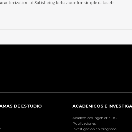
aracterization of Satisficing behaviour for simple datasets.
AMAS DE ESTUDIO
ACADÉMICOS E INVESTIG
Académicos Ingeniería UC
Publicaciones
o
Investigación en pregrado