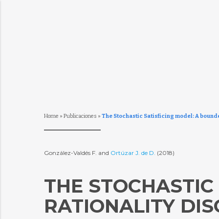
Home
»
Publicaciones
»
The Stochastic Satisficing model: A bound
González-Valdés F. and
Ortúzar J. de D.
(2018)
THE STOCHASTIC
RATIONALITY DI