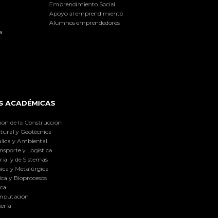
Emprendimiento Social
Apoyo al emprendimiento
Alumnos emprendedores
a
S ACADÉMICAS
ión de la Construcción
tural y Geotécnica
lica y Ambiental
nsporte y Logística
ial y de Sistemas
ica y Metalúrgica
ca y Bioprocesos
ica
omputación
ería