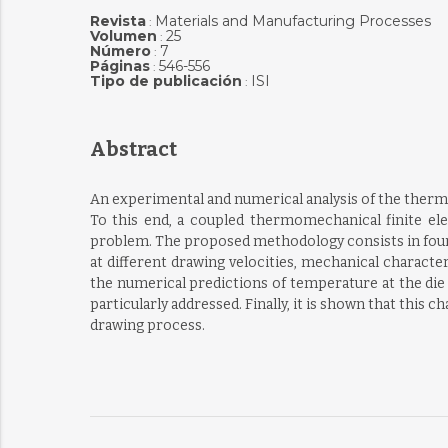
Revista
Materials and Manufacturing Processes
:
Volumen
25
:
Número
7
:
Páginas
546-556
:
Tipo de publicación
ISI
:
Abstract
An experimental and numerical analysis of the thermo
To this end, a coupled thermomechanical finite ele
problem. The proposed methodology consists in four s
at different drawing velocities, mechanical character
the numerical predictions of temperature at the die
particularly addressed. Finally, it is shown that th
drawing process.