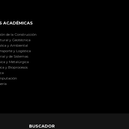
S ACADÉMICAS
ión de la Construcción
tural y Geotécnica
lica y Ambiental
nsporte y Logística
ial y de Sistemas
ica y Metalúrgica
ca y Bioprocesos
ica
omputación
ería
BUSCADOR