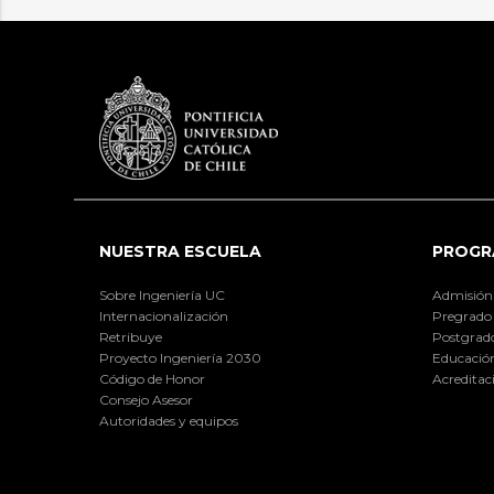
NUESTRA ESCUELA
PROGR
Sobre Ingeniería UC
Admisión
Internacionalización
Pregrado
Retribuye
Postgrad
Proyecto Ingeniería 2030
Educación
Código de Honor
Acreditac
Consejo Asesor
Autoridades y equipos