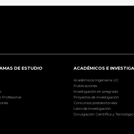
AMAS DE ESTUDIO
ACADÉMICOS E INVESTIG
Académicos Ingeniería UC
Publicaciones
o
Investigación en pregrado
 Profesional
Proyectos de investigación
iones
Concursos postdoctorales
Libro de Investigación
Divulgación Científica y Tecnológic