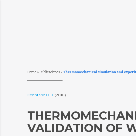
Home
»
Publicaciones
»
Thermomechanical simulation and experim
Celentano D. J.
(2010)
THERMOMECHANI
VALIDATION OF 