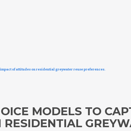
impact of attitudes on residential greywater reuse preferences.
HOICE MODELS TO CAP
N RESIDENTIAL GREY