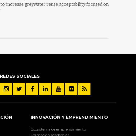
es to increase greywater reuse acceptability focused on
.
REDES SOCIALES
ACIÓN
INNOVACIÓN Y EMPRENDIMIENTO
Ecosistema de emprendimiento
Formación académica