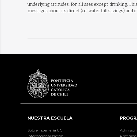
underlying attitudes, for all uses except drinking. Th
messages about its direct (i.e. water bill savings) and
NUESTRA ESCUELA
PROGR
Sobre Ingeniería UC
Admisión
Internacionalización
Pregrado