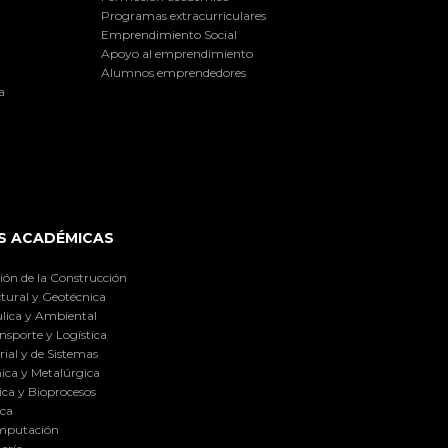
Programas extracurriculares
Emprendimiento Social
Apoyo al emprendimiento
Alumnos emprendedores
a
S ACADÉMICAS
ión de la Construcción
tural y Geotécnica
lica y Ambiental
nsporte y Logística
ial y de Sistemas
ica y Metalúrgica
ca y Bioprocesos
ica
omputación