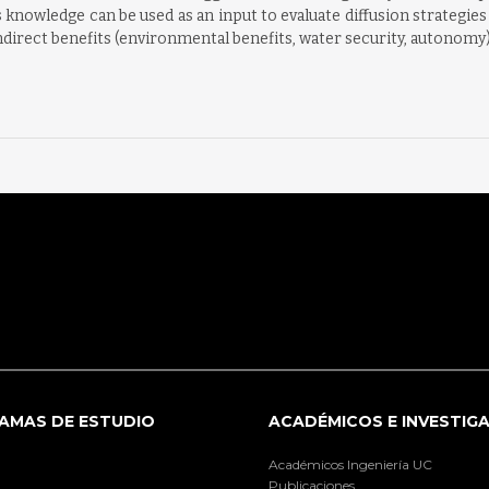
is knowledge can be used as an input to evaluate diffusion strategi
 indirect benefits (environmental benefits, water security, autonomy)
AMAS DE ESTUDIO
ACADÉMICOS E INVESTIG
Académicos Ingeniería UC
Publicaciones