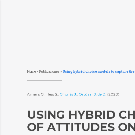
Home
»
Publicaciones
»
Using hybrid choice models to capture the 
Amaris G., Hess S.,
Gironás J.
,
Ortúzar J. de D.
(2020)
USING HYBRID C
OF ATTITUDES O