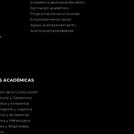
Ecosistema de emprendimiento
Formación académica
Programas extracurriculares
Emprendimiento Social
Apoyo al emprendimiento
Alumnos emprendedores
a
S ACADÉMICAS
ión de la Construcción
tural y Geotécnica
lica y Ambiental
nsporte y Logística
ial y de Sistemas
ica y Metalúrgica
ca y Bioprocesos
ica