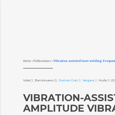
Home
»
Publicaciones
»
Vibration-assisted laser welding: Frequen
Vidal J., Barrionuevo G.,
Ramos-Grez J.
,
Vergara J.
, Mullo J. (
VIBRATION-ASSI
AMPLITUDE VIBR