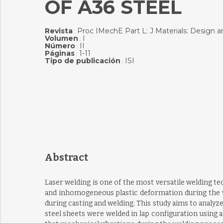
OF A36 STEEL
Revista
Proc IMechE Part L: J Materials: Design a
:
Volumen
I
:
Número
II
:
Páginas
1-11
:
Tipo de publicación
ISI
:
Abstract
Laser welding is one of the most versatile welding t
and inhomogeneous plastic deformation during the we
during casting and welding. This study aims to analyz
steel sheets were welded in lap configuration using