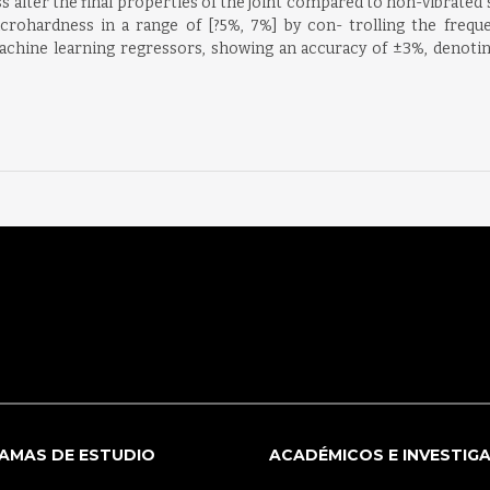
s alter the final properties of the joint compared to non-vibrated 
icrohardness in a range of [?5%, 7%] by con- trolling the freq
achine learning regressors, showing an accuracy of ±3%, denoti
AMAS DE ESTUDIO
ACADÉMICOS E INVESTIG