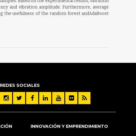
samples. Based on the experimental results, vibration
uency and vibration amplitude. Furthermore, average
ng the usefulness of the random forest andAdaBoost
REDES SOCIALES
ACIÓN
INNOVACIÓN Y EMPRENDIMIENTO