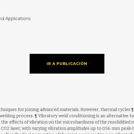
nd Applications
IR A PUBLICACIÓN
echniques for joining advanced materials. However, thermal cycles ¶
lding process. ¶ Vibratory weld conditioning is an alternative 
e the effects of vibration on the microhardness of the resolidifie
 a CO2 laser, with varying vibration amplitudes up to 0.56 mm peak