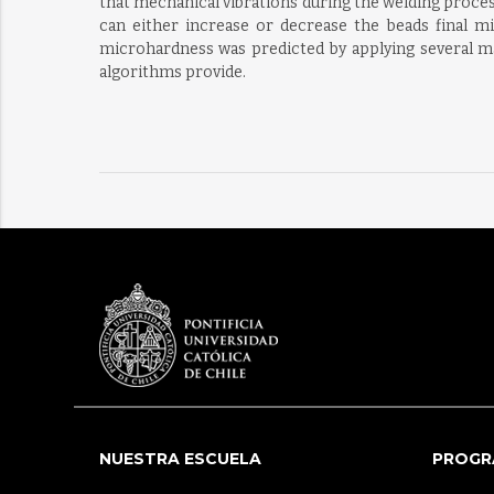
that mechanical vibrations during the welding proces
can either increase or decrease the beads final m
microhardness was predicted by applying several m
algorithms provide.
NUESTRA ESCUELA
PROGR