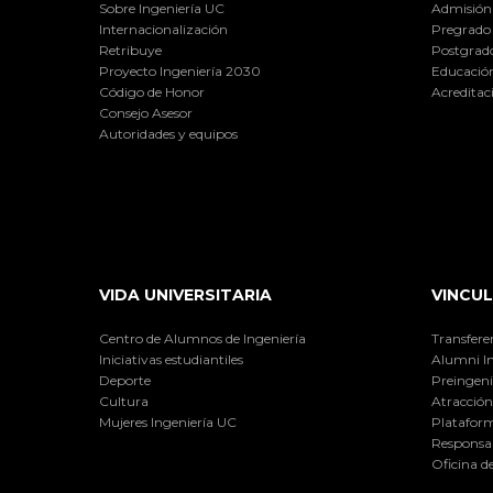
Sobre Ingeniería UC
Admisión
Internacionalización
Pregrado
Retribuye
Postgrad
Proyecto Ingeniería 2030
Educación
Código de Honor
Acreditac
Consejo Asesor
Autoridades y equipos
VIDA UNIVERSITARIA
VINCUL
Centro de Alumnos de Ingeniería
Transfere
Iniciativas estudiantiles
Alumni I
Deporte
Preingeni
Cultura
Atracción 
Mujeres Ingeniería UC
Plataform
Responsab
Oficina d