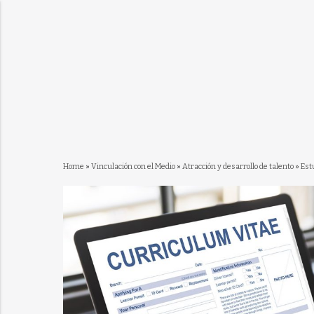
Home
»
Vinculación con el Medio
»
Atracción y desarrollo de talento
»
Est