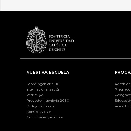
NUESTRA ESCUELA
PROGR
Sobre Ingeniería UC
Admisión
Internacionalización
Pregrado
Retribuye
Postgrad
Proyecto Ingeniería 2030
Educación
Código de Honor
Acreditac
Consejo Asesor
Autoridades y equipos