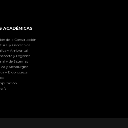
S ACADÉMICAS
ión de la Construcción
tural y Geotécnica
lica y Ambiental
nsporte y Logística
ial y de Sistemas
ica y Metalúrgica
ca y Bioprocesos
ica
omputación
ería