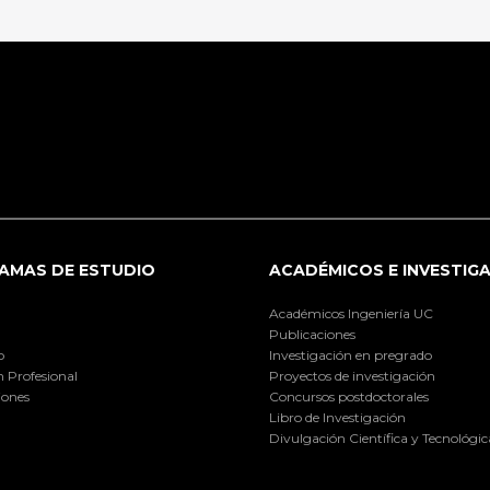
AMAS DE ESTUDIO
ACADÉMICOS E INVESTIG
Académicos Ingeniería UC
Publicaciones
o
Investigación en pregrado
 Profesional
Proyectos de investigación
iones
Concursos postdoctorales
Libro de Investigación
Divulgación Científica y Tecnológic