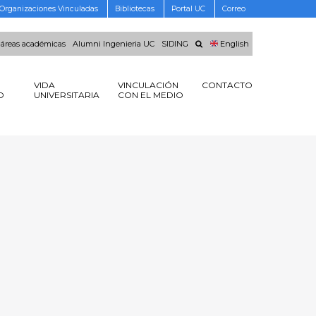
Organizaciones Vinculadas
Bibliotecas
Portal UC
Correo
 áreas académicas
Alumni Ingenieria UC
SIDING
English
VIDA
VINCULACIÓN
CONTACTO
O
UNIVERSITARIA
CON EL MEDIO