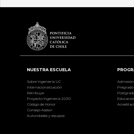
NUESTRA ESCUELA
PROGR
Sobre Ingeniería UC
Admisión
Internacionalización
Pregrado
Retribuye
Postgrad
Proyecto Ingeniería 2030
Educación
Código de Honor
Acreditac
Consejo Asesor
Autoridades y equipos