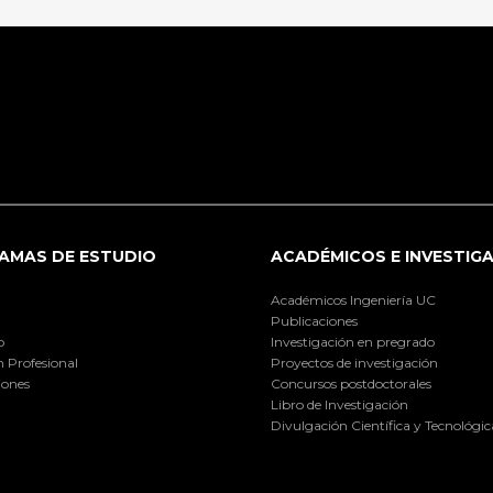
AMAS DE ESTUDIO
ACADÉMICOS E INVESTIG
Académicos Ingeniería UC
Publicaciones
o
Investigación en pregrado
 Profesional
Proyectos de investigación
iones
Concursos postdoctorales
Libro de Investigación
Divulgación Científica y Tecnológic