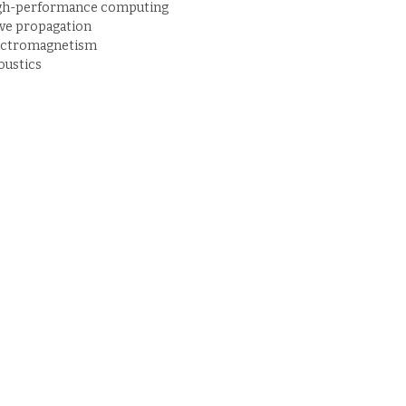
gh-performance computing
ve propagation
ectromagnetism
oustics