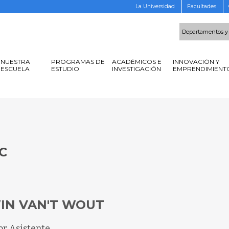
La Universidad
Facultades
Departamentos y
NUESTRA
PROGRAMAS DE
ACADÉMICOS E
INNOVACIÓN Y
ESCUELA
ESTUDIO
INVESTIGACIÓN
EMPRENDIMIENT
C
IN VAN'T WOUT
or Asistente