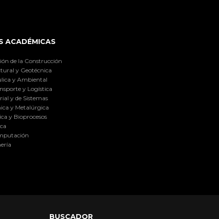
S ACADÉMICAS
ión de la Construcción
tural y Geotécnica
lica y Ambiental
nsporte y Logística
ial y de Sistemas
ica y Metalúrgica
ca y Bioprocesos
ica
omputación
ería
BUSCADOR