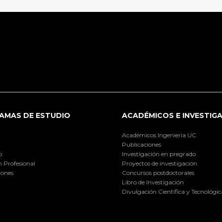
AMAS DE ESTUDIO
ACADÉMICOS E INVESTIG
Académicos Ingeniería UC
Publicaciones
o
Investigación en pregrado
 Profesional
Proyectos de investigación
iones
Concursos postdoctorales
Libro de Investigación
Divulgación Científica y Tecnológic