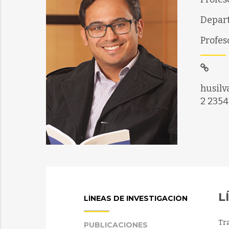
Depart
Profes
husilv
2 2354
L
LÍNEAS DE INVESTIGACIÓN
Tr
PUBLICACIONES