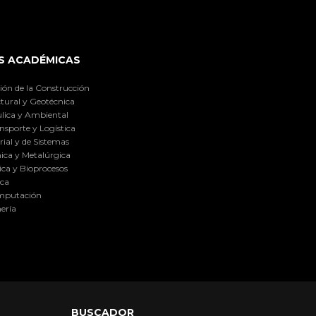
S ACADÉMICAS
ión de la Construcción
tural y Geotécnica
lica y Ambiental
nsporte y Logística
ial y de Sistemas
ica y Metalúrgica
ca y Bioprocesos
ica
omputación
ería
BUSCADOR