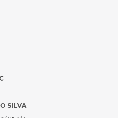
C
O SILVA
or Asociado