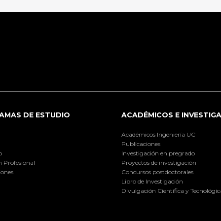
AMAS DE ESTUDIO
ACADÉMICOS E INVESTIG
Académicos Ingeniería UC
Publicaciones
o
Investigación en pregrado
 Profesional
Proyectos de investigación
iones
Concursos postdoctorales
Libro de Investigación
Divulgación Científica y Tecnológic