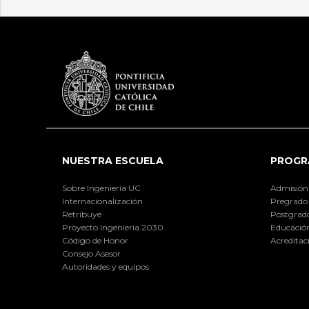
NUESTRA ESCUELA
PROGR
Sobre Ingeniería UC
Admisión
Internacionalización
Pregrado
Retribuye
Postgrad
Proyecto Ingeniería 2030
Educación
Código de Honor
Acreditac
Consejo Asesor
Autoridades y equipos