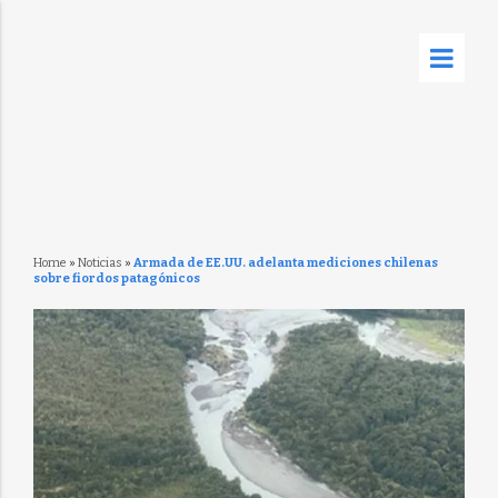
Home
»
Noticias
»
Armada de EE.UU. adelanta mediciones chilenas
sobre fiordos patagónicos