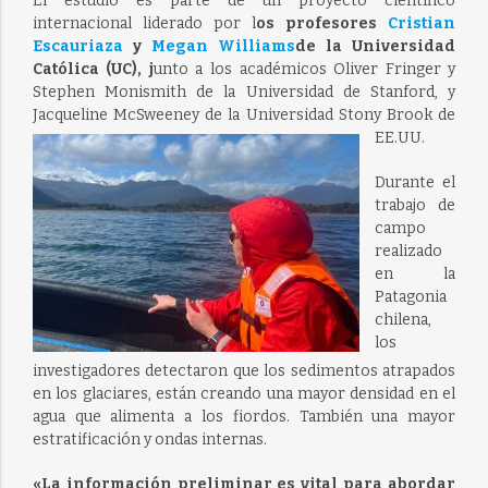
El estudio es parte de un proyecto científico
internacional liderado por l
os profesores
Cristian
Escauriaza
y
Megan Williams
de la Universidad
Católica (UC), j
unto a los académicos Oliver Fringer y
Stephen Monismith de la Universidad de Stanford, y
Jacqueline McSweeney de la Universidad Stony Brook de
EE.UU.
Durante el
trabajo de
campo
realizado
en la
Patagonia
chilena,
los
investigadores detectaron que los sedimentos atrapados
en los glaciares, están creando una mayor densidad en el
agua que alimenta a los fiordos. También una mayor
estratificación y ondas internas.
«La información preliminar es vital para abordar