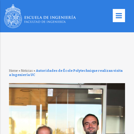
Home
»
Noticias
»
Autoridades de École Polytechnique realizan visita
a Ingeniería UC