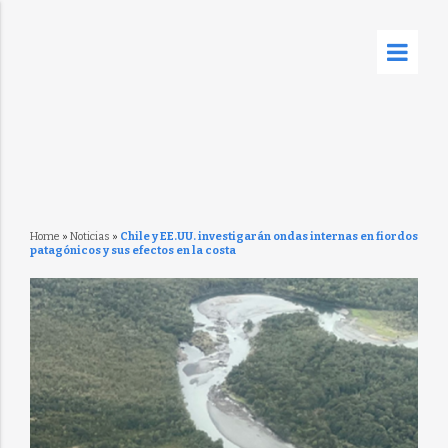
Home
»
Noticias
»
Chile y EE.UU. investigarán ondas internas en fiordos
patagónicos y sus efectos en la costa