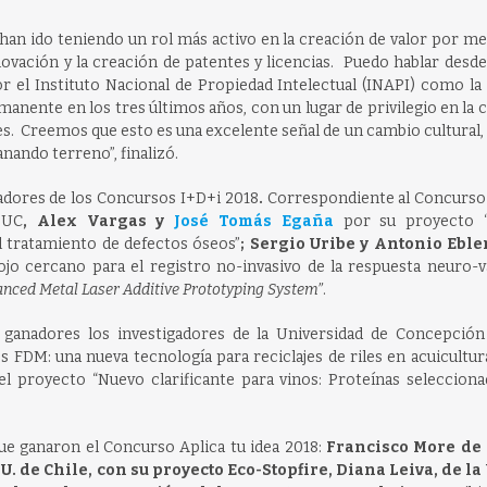
 han ido teniendo un rol más activo en la creación de valor por me
ovación y la creación de patentes y licencias. Puedo hablar desd
r el Instituto Nacional de Propiedad Intelectual (INAPI) como la
manente en los tres últimos años, con un lugar de privilegio en la 
es. Creemos que esto es una excelente señal de un cambio cultural,
nando terreno”, finalizó.
nadores de los Concursos I+D+i 2018
.
Correspondiente al Concurso 
 UC
, Alex Vargas y
José Tomás Egaña
por su proyecto “
el tratamiento de defectos óseos”
; Sergio Uribe y Antonio Ebl
ojo cercano para el registro no-invasivo de la respuesta neuro-v
nced Metal Laser Additive Prototyping System”
.
 ganadores los investigadores de la Universidad de Concepció
os FDM: una nueva tecnología para reciclajes de riles en acuicultur
el proyecto “Nuevo clarificante para vinos: Proteínas selecciona
ue ganaron el Concurso Aplica tu idea 2018:
Francisco More de 
U. de Chile, con su proyecto Eco-Stopfire, Diana Leiva, de la 