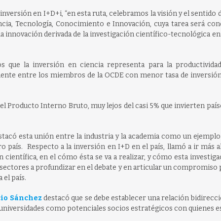
versión en I+D+i, “en esta ruta, celebramos la visión y el sentido 
encia, Tecnología, Conocimiento e Innovación, cuya tarea será con
a innovación derivada de la investigación científico-tecnológica e
os que la inversión en ciencia representa para la productivida
mente entre los miembros de la OCDE con menor tasa de inversión
del Producto Interno Bruto, muy lejos del casi 5% que invierten pa
stacó esta unión entre la industria y la academia como un ejemplo
o país. Respecto a la inversión en I+D en el país, llamó a ir más al
 científica, en el cómo ésta se va a realizar, y cómo esta investiga
s sectores a profundizar en el debate y en articular un compromiso 
 el país.
io Sánchez
destacó que se debe establecer una relación bidirecc
 universidades como potenciales socios estratégicos con quienes e