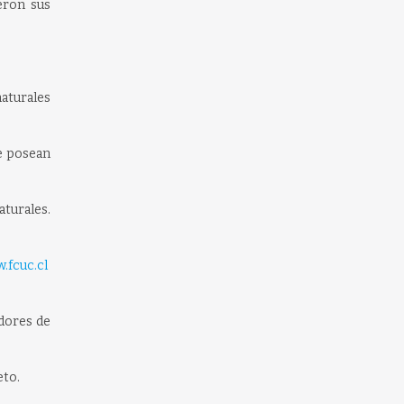
eron sus
naturales
ue posean
aturales.
.fcuc.cl
adores de
eto.