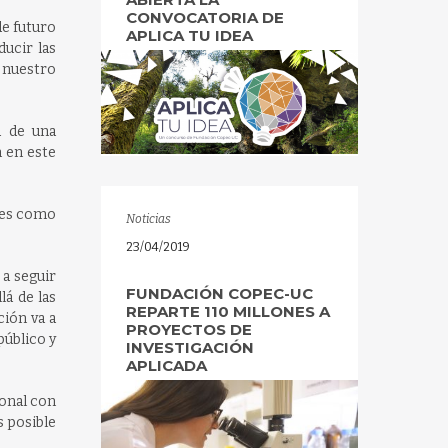
CONVOCATORIA DE
de futuro
APLICA TU IDEA
ducir las
n nuestro
d de una
 en este
íses como
Noticias
23/04/2019
 a seguir
FUNDACIÓN COPEC-UC
lá de las
REPARTE 110 MILLONES A
ción va a
PROYECTOS DE
público y
INVESTIGACIÓN
APLICADA
ional con
s posible