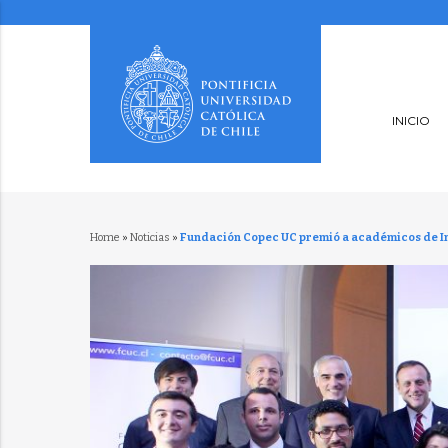
INICIO
Home
»
Noticias
»
Fundación Copec UC premió a académicos de In