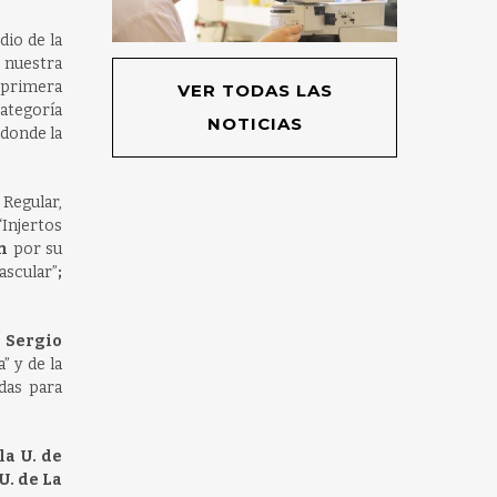
dio de la
e nuestra
 primera
VER TODAS LAS
categoría
NOTICIAS
 donde la
Regular,
Injertos
en
por su
ascular”
;
n
Sergio
a”
y de la
das para
la U. de
U. de La