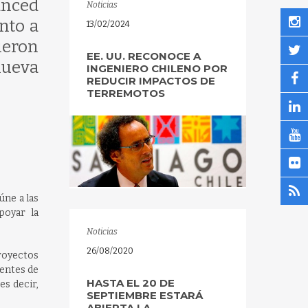
anced
Noticias
nto a
13/02/2024
ueron
EE. UU. RECONOCE A
nueva
INGENIERO CHILENO POR
REDUCIR IMPACTOS DE
TERREMOTOS
úne a las
poyar la
Noticias
26/08/2020
royectos
tentes de
HASTA EL 20 DE
es decir,
SEPTIEMBRE ESTARÁ
ABIERTA LA