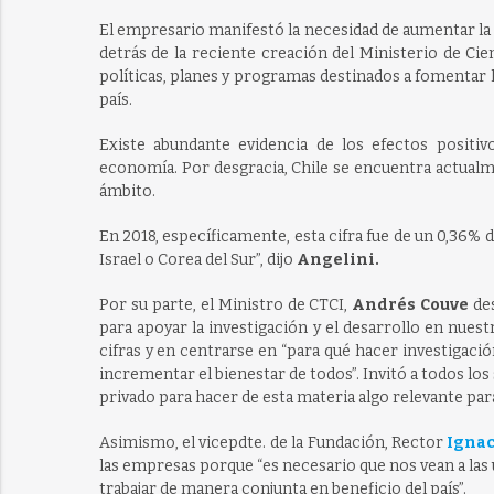
El empresario manifestó la necesidad de aumentar la in
detrás de la reciente creación del Ministerio de Ci
políticas, planes y programas destinados a fomentar l
país.
Existe abundante evidencia de los efectos positiv
economía. Por desgracia, Chile se encuentra actual
ámbito.
En 2018, específicamente, esta cifra fue de un 0,36% 
Israel o Corea del Sur”, dijo
Angelini.
Por su parte, el Ministro de CTCI,
Andrés Couve
de
para apoyar la investigación y el desarrollo en nuestr
cifras y en centrarse en “para qué hacer investigación
incrementar el bienestar de todos”. Invitó a todos lo
privado para hacer de esta materia algo relevante para
Asimismo, el vicepdte. de la Fundación, Rector
Ignac
las empresas porque “es necesario que nos vean a las
trabajar de manera conjunta en beneficio del país”.