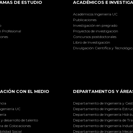
AMAS DE ESTUDIO
ACADÉMICOS E INVESTIG
Académicos Ingeniería UC
Publicaciones
o
Investigación en pregrado
 Profesional
Proyectos de investigación
iones
Concursos postdoctorales
Libro de Investigación
Divulgación Científica y Tecnológic
ACIÓN CON EL MEDIO
DEPARTAMENTOS Y ÁREA
ncia
Departamento de Ingeniería y Gest
ngeniería UC
Departamento de Ingeniería Estruc
ería
Departamento de Ingeniería Hidráu
y desarrollo de talento
Departamento de Ingeniería de Tra
a de Colocaciones
Departamento de Ingeniería Industr
ilidad Social
Departamento de Ingeniería Mecán