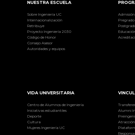
NUESTRA ESCUELA
PROGR
Sobre Ingeniería UC
Admisión
Internacionalización
Pregrado
Retribuye
Postgrad
Proyecto Ingeniería 2030
Educación
Código de Honor
Acreditac
Consejo Asesor
Autoridades y equipos
VIDA UNIVERSITARIA
VINCUL
Centro de Alumnos de Ingeniería
Transfere
Iniciativas estudiantiles
Alumni I
Deporte
Preingeni
Cultura
Atracción 
Mujeres Ingeniería UC
Plataform
Responsab