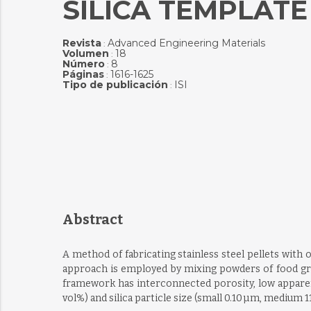
SILICA TEMPLATE
Revista
Advanced Engineering Materials
:
Volumen
18
:
Número
8
:
Páginas
1616-1625
:
Tipo de publicación
ISI
:
Abstract
A method of fabricating stainless steel pellets with
approach is employed by mixing powders of food grade
framework has interconnected porosity, low apparent 
vol%) and silica particle size (small 0.10 µm, medium