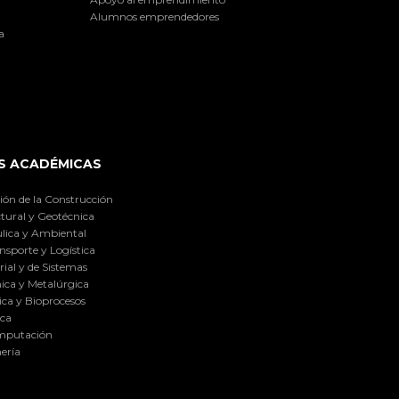
Alumnos emprendedores
a
S ACADÉMICAS
ión de la Construcción
tural y Geotécnica
lica y Ambiental
nsporte y Logística
ial y de Sistemas
ica y Metalúrgica
ca y Bioprocesos
ica
omputación
ería