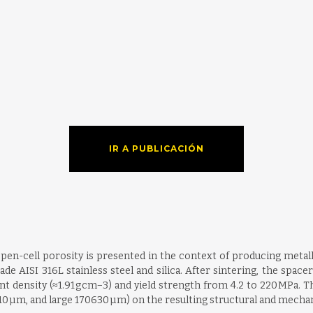
IR A PUBLICACIÓN
 open-cell porosity is presented in the context of producing metall
 AISI 316L stainless steel and silica. After sintering, the spacer
density (≈1.91 g cm−3) and yield strength from 4.2 to 220 MPa. The
 110 µm, and large 170630 µm) on the resulting structural and mecha