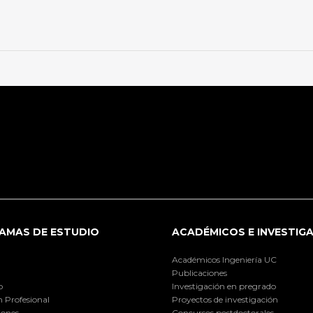
AMAS DE ESTUDIO
ACADÉMICOS E INVESTIG
Académicos Ingeniería UC
Publicaciones
o
Investigación en pregrado
 Profesional
Proyectos de investigación
iones
Concursos postdoctorales