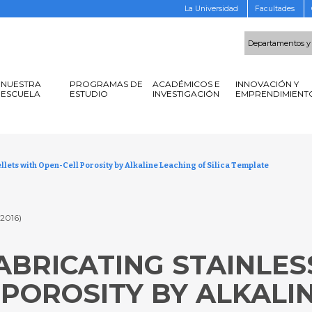
La Universidad
Facultades
Departamentos y
NUESTRA
PROGRAMAS DE
ACADÉMICOS E
INNOVACIÓN Y
ESCUELA
ESTUDIO
INVESTIGACIÓN
EMPRENDIMIENT
ellets with Open-Cell Porosity by Alkaline Leaching of Silica Template
(2016)
BRICATING STAINLES
POROSITY BY ALKALI