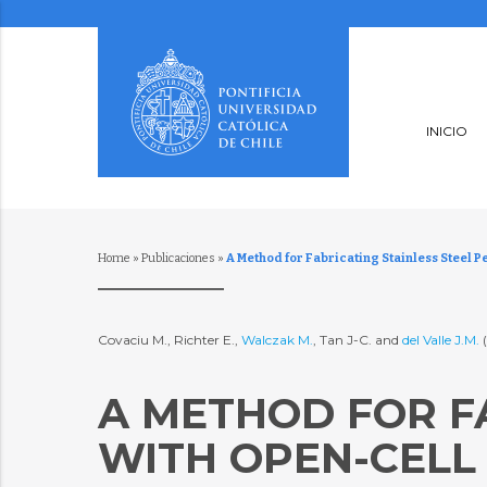
INICIO
Home
»
Publicaciones
»
A Method for Fabricating Stainless Steel P
Covaciu M., Richter E.,
Walczak M.
, Tan J-C. and
del Valle J.M.
A METHOD FOR FA
WITH OPEN-CELL 