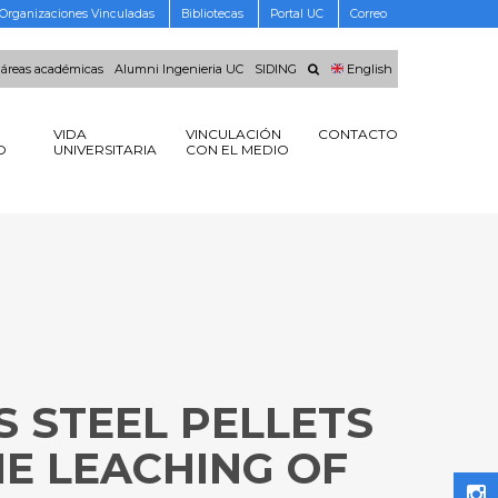
Organizaciones Vinculadas
Bibliotecas
Portal UC
Correo
 áreas académicas
Alumni Ingenieria UC
SIDING
English
VIDA
VINCULACIÓN
CONTACTO
O
UNIVERSITARIA
CON EL MEDIO
S STEEL PELLETS
NE LEACHING OF