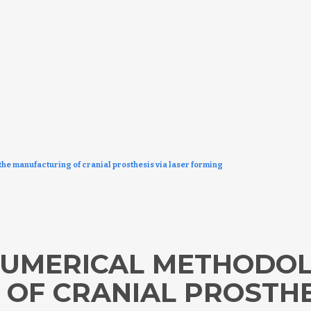
e manufacturing of cranial prosthesis via laser forming
NUMERICAL METHODOL
OF CRANIAL PROSTHES