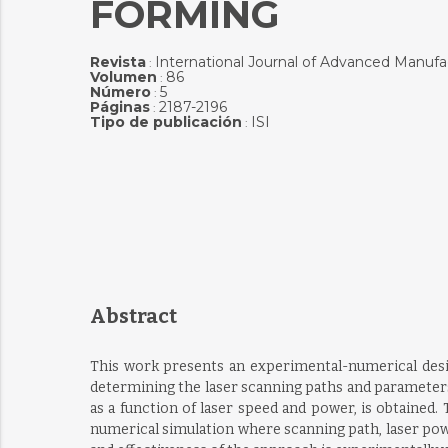
FORMING
Revista
International Journal of Advanced Manuf
:
Volumen
86
:
Número
5
:
Páginas
2187-2196
:
Tipo de publicación
ISI
:
Abstract
This work presents an experimental-numerical desi
determining the laser scanning paths and parameters 
as a function of laser speed and power, is obtained.
numerical simulation where scanning path, laser power