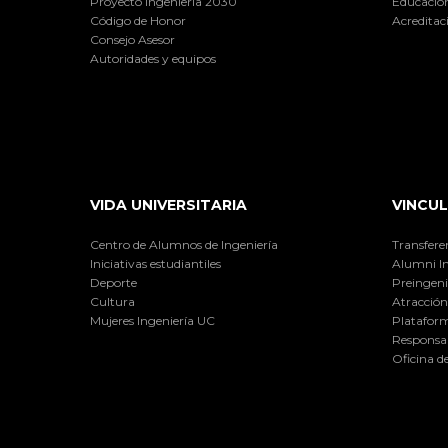
Proyecto Ingeniería 2030
Educación
Código de Honor
Acreditac
Consejo Asesor
Autoridades y equipos
VIDA UNIVERSITARIA
VINCUL
Centro de Alumnos de Ingeniería
Transfere
Iniciativas estudiantiles
Alumni I
Deporte
Preingeni
Cultura
Atracción 
Mujeres Ingeniería UC
Plataform
Responsab
Oficina d