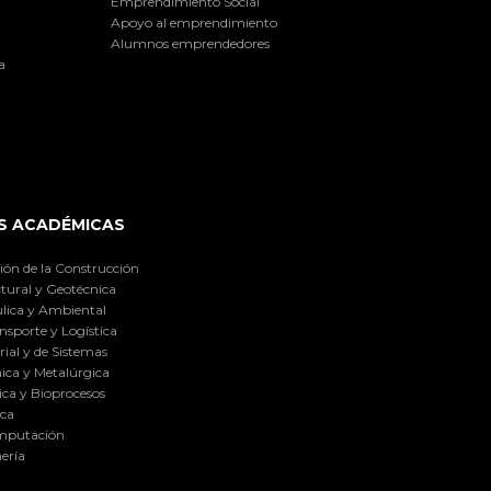
Emprendimiento Social
Apoyo al emprendimiento
Alumnos emprendedores
a
S ACADÉMICAS
ión de la Construcción
tural y Geotécnica
lica y Ambiental
nsporte y Logística
ial y de Sistemas
ica y Metalúrgica
ca y Bioprocesos
ica
omputación
ería