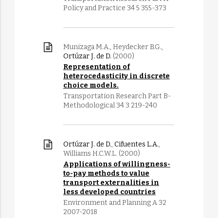
Policy and Practice 34 5 355-373
Munizaga M.A., Heydecker B.G.,
Ortúzar J. de D.
(2000)
Representation of
heterocedasticity in discrete
choice models.
Transportation Research Part B-
Methodological 34 3 219-240
Ortúzar J. de D.
,
Cifuentes L.A.
,
Williams H.C.W.L. (2000)
Applications of willingness-
to-pay methods to value
transport externalities in
less developed countries
Environment and Planning A 32
2007-2018