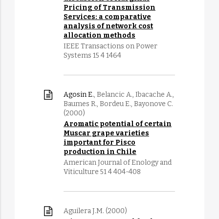
Pricing of Transmission
Services: a comparative
analysis of network cost
allocation methods
IEEE Transactions on Power
Systems 15 4 1464
Agosin E.
, Belancic A., Ibacache A.,
Baumes R., Bordeu E., Bayonove C.
(2000)
Aromatic potential of certain
Muscar grape varieties
important for Pisco
production in Chile
American Journal of Enology and
Viticulture 51 4 404-408
Aguilera J.M. (2000)