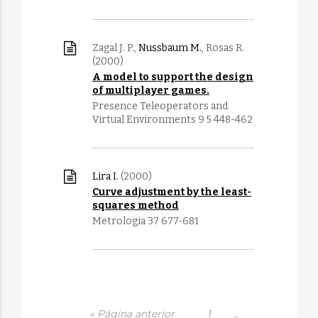
Zagal J. P.,
Nussbaum M.
, Rosas R.
(2000)
A model to support the design
of multiplayer games.
Presence Teleoperators and
Virtual Environments 9 5 448-462
Lira I.
(2000)
Curve adjustment by the least-
squares method
Metrologia 37 677-681
« Página anterior
1
…