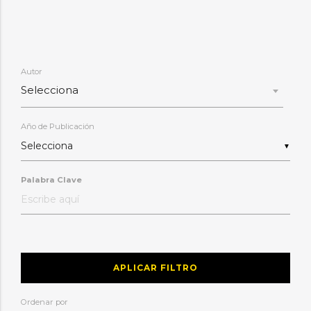
Autor
Selecciona
Año de Publicación
▼
Palabra Clave
APLICAR FILTRO
Ordenar por