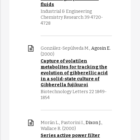
fluids
Industrial & Engineering
Chemistry Research 39 4720-
4728
González-Sepúlveda M.,
Agosin E.
(2000)
Capture of volatilen
metabolites for tracking the
evolution of gibberellic acid
in a solid-state culture of
Gibberella fujikuroi
Biotechnology Letters 22 1849-
1854
Morán L., Pastorini I.,
Dixon J.
,
Wallace R. (2000)
Series active power filter