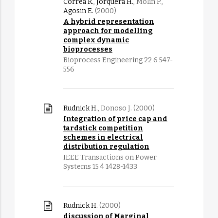
Correa R.
,
Jorquera H.
, Molin P.,
Agosin E.
(2000)
A hybrid representation
approach for modelling
complex dynamic
bioprocesses
Bioprocess Engineering 22 6 547-
556
Rudnick H.
, Donoso J. (2000)
Integration of price cap and
tardstick competition
schemes in electrical
distribution regulation
IEEE Transactions on Power
Systems 15 4 1428-1433
Rudnick H.
(2000)
discussion of Marginal