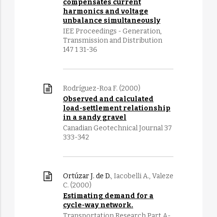
compensates current
harmonics and voltage
unbalance simultaneously
IEE Proceedings - Generation,
Transmission and Distribution
147 1 31-36
Rodríguez-Roa F. (2000)
Observed and calculated
load-settlement relationship
in a sandy gravel
Canadian Geotechnical Journal 37
333-342
Ortúzar J. de D.
, Iacobelli A., Valeze
C. (2000)
Estimating demand for a
cycle-way network.
Transportation Research Part A-