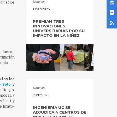
encia
Noticias
13/07/2026
PREMIAN TRES
INNOVACIONES
UNIVERSITARIAS POR SU
IMPACTO EN LA NIÑEZ
s, fueron
stigación
lenio de
 los los
o Soto
y
Noticias
an Hogan,
endoza y
29/12/2025
nblatt y
pe Bravo-
INGENIERÍA UC SE
ADJUDICA 4 CENTROS DE
INVESTIGACIÓN DE