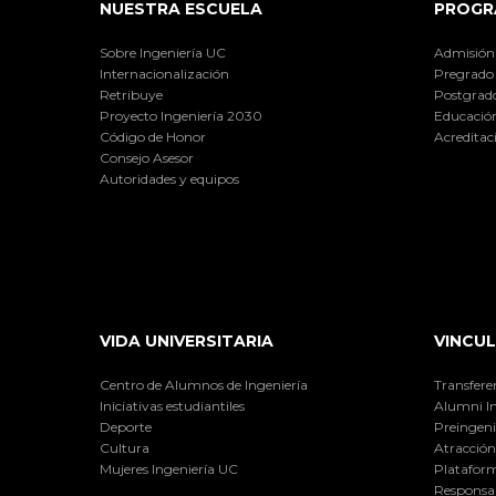
NUESTRA ESCUELA
PROGR
Sobre Ingeniería UC
Admisión
Internacionalización
Pregrado
Retribuye
Postgrad
Proyecto Ingeniería 2030
Educación
Código de Honor
Acreditac
Consejo Asesor
Autoridades y equipos
VIDA UNIVERSITARIA
VINCUL
Centro de Alumnos de Ingeniería
Transfere
Iniciativas estudiantiles
Alumni I
Deporte
Preingeni
Cultura
Atracción 
Mujeres Ingeniería UC
Plataform
Responsab