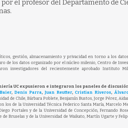
por el profesor del Departamento de Ci
nas.
líticos, gestión, almacenamiento y privacidad en torno a los dato
turo de los datos organizado por el núcleo milenio, Centro de Inve
aron investigadores del recientemente aprobado Instituto Mi
eniería UC expusieron e integraron los paneles de discusión
Baier
,
Denis Parra
,
Juan Reutter
,
Cristian Riveros
,
Álvar
sidad de Chile, Bárbara Poblete, Benjamín Bustos, Jorge Pérez, Aid
on los de la Universidad Técnica Federico Santa María, Marcelo M
Diego Portales y de la Universidad de Concepción, Fernando Rose
e de Bruselas y de la Universidad de Waikato, Martín Ugarte y Feli