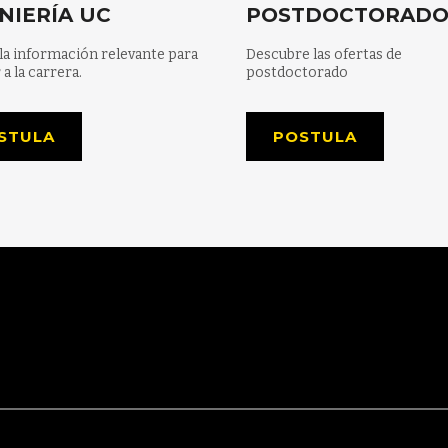
NIERÍA UC
POSTDOCTORAD
la información relevante para
Descubre las ofertas de
 a la carrera.
postdoctorado
STULA
POSTULA