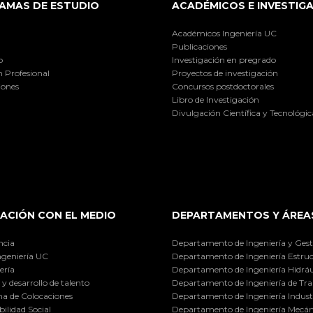
AMAS DE ESTUDIO
ACADÉMICOS E INVESTIG
Académicos Ingeniería UC
Publicaciones
o
Investigación en pregrado
 Profesional
Proyectos de investigación
iones
Concursos postdoctorales
Libro de Investigación
Divulgación Científica y Tecnológic
ACIÓN CON EL MEDIO
DEPARTAMENTOS Y ÁREA
ncia
Departamento de Ingeniería y Gest
ngeniería UC
Departamento de Ingeniería Estruc
ería
Departamento de Ingeniería Hidráu
y desarrollo de talento
Departamento de Ingeniería de Tra
a de Colocaciones
Departamento de Ingeniería Industr
ilidad Social
Departamento de Ingeniería Mecán