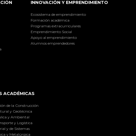
ACIÓN
INNOVACIÓN Y EMPRENDIMIENTO
Ecosistema de emprendimiento
Formación académica
Programas extracurriculares
Emprendimiento Social
Apoyo al emprendimiento
Alumnos emprendedores
a
S ACADÉMICAS
ión de la Construcción
tural y Geotécnica
lica y Ambiental
nsporte y Logística
ial y de Sistemas
ica y Metalúrgica