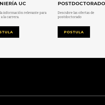
NIERÍA UC
POSTDOCTORAD
la información relevante para
Descubre las ofertas de
 a la carrera.
postdoctorado
STULA
POSTULA