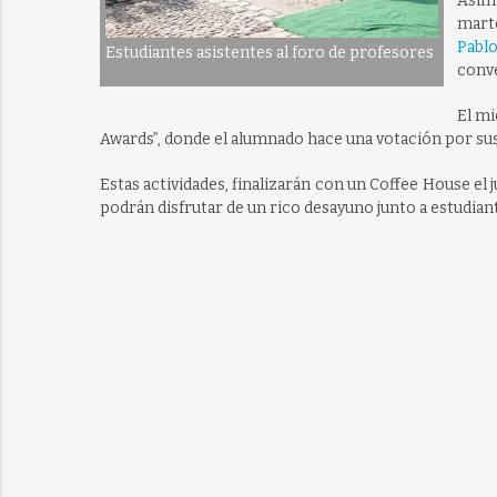
Asimi
marte
Pabl
Estudiantes asistentes al foro de profesores
conve
El mi
Awards”, donde el alumnado hace una votación por sus
Estas actividades, finalizarán con un Coffee House el j
podrán disfrutar de un rico desayuno junto a estudian