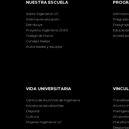
NUESTRA ESCUELA
PROGR
Sobre Ingeniería UC
Admisión
Internacionalización
Pregrado
Retribuye
Postgrad
Proyecto Ingeniería 2030
Educación
Código de Honor
Acreditac
Consejo Asesor
Autoridades y equipos
VIDA UNIVERSITARIA
VINCUL
Centro de Alumnos de Ingeniería
Transfere
Iniciativas estudiantiles
Alumni I
Deporte
Preingeni
Cultura
Atracción 
Mujeres Ingeniería UC
Plataform
Responsab