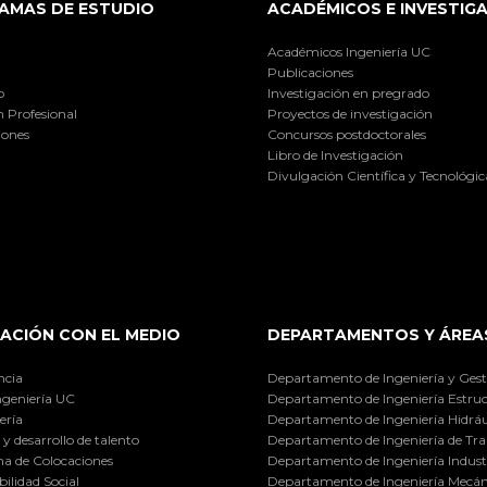
AMAS DE ESTUDIO
ACADÉMICOS E INVESTIG
Académicos Ingeniería UC
Publicaciones
o
Investigación en pregrado
 Profesional
Proyectos de investigación
iones
Concursos postdoctorales
Libro de Investigación
Divulgación Científica y Tecnológic
ACIÓN CON EL MEDIO
DEPARTAMENTOS Y ÁREA
ncia
Departamento de Ingeniería y Gest
ngeniería UC
Departamento de Ingeniería Estruc
ería
Departamento de Ingeniería Hidráu
y desarrollo de talento
Departamento de Ingeniería de Tra
a de Colocaciones
Departamento de Ingeniería Industr
ilidad Social
Departamento de Ingeniería Mecán