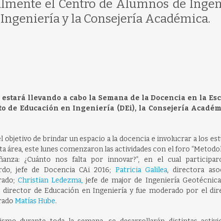
almente el Centro de Alumnos de Ingen
Ingeniería y la Consejería Académica.
se estará llevando a cabo la Semana de la Docencia en la Es
o de Educación en Ingeniería (DEi), la Consejería Académ
l objetivo de brindar un espacio a la docencia e involucrar a los es
ta área, este lunes comenzaron las actividades con el foro “Metodo
ñanza: ¿Cuánto nos falta por innovar?”, en el cual participar
ardo, jefe de Docencia CAi 2016;
Patricia Galilea
, directora aso
rado;
Christian Ledezma,
jefe de major de Ingeniería Geotécnic
, director de Educación en Ingeniería y fue moderado por el dir
rado
Matías Hube
.