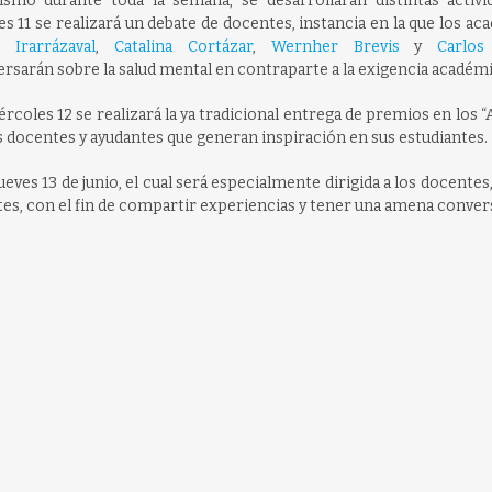
smo durante toda la semana, se desarrollarán distintas activid
s 11 se realizará un debate de docentes, instancia en la que los a
o Irarrázaval
,
Catalina Cortázar
,
Wernher Brevis
y
Carlos
rsarán sobre la salud mental en contraparte a la exigencia académi
ércoles 12 se realizará la ya tradicional entrega de premios en los
 docentes y ayudantes que generan inspiración en sus estudiantes.
ueves 13 de junio, el cual será especialmente dirigida a los docentes
tes, con el fin de compartir experiencias y tener una amena conver