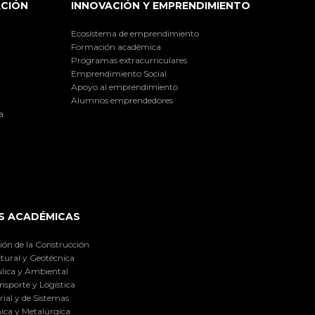
ACIÓN
INNOVACIÓN Y EMPRENDIMIENTO
Ecosistema de emprendimiento
Formación académica
Programas extracurriculares
Emprendimiento Social
Apoyo al emprendimiento
Alumnos emprendedores
a
S ACADÉMICAS
ión de la Construcción
tural y Geotécnica
lica y Ambiental
nsporte y Logística
ial y de Sistemas
ica y Metalúrgica