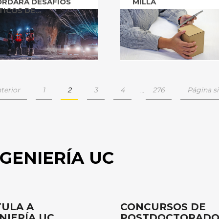
ORDARÁ DESAFÍOS
MILLA
TICOS DE...
terior
1
2
3
4
276
Página si
…
GENIERÍA UC
ULA A
CONCURSOS DE
NIERÍA UC
POSTDOCTORAD