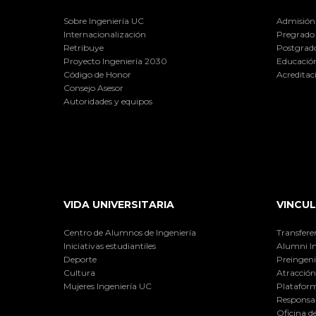
Sobre Ingeniería UC
Admisión
Internacionalización
Pregrado
Retribuye
Postgrad
Proyecto Ingeniería 2030
Educación
Código de Honor
Acreditac
Consejo Asesor
Autoridades y equipos
VIDA UNIVERSITARIA
VINCUL
Centro de Alumnos de Ingeniería
Transfere
Iniciativas estudiantiles
Alumni I
Deporte
Preingeni
Cultura
Atracción 
Mujeres Ingeniería UC
Plataform
Responsab
Oficina d