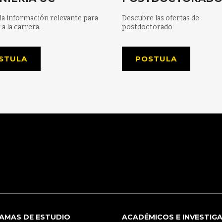
la información relevante para
Descubre las ofertas de
 a la carrera.
postdoctorado
STULA
POSTULA
AMAS DE ESTUDIO
ACADÉMICOS E INVESTIG