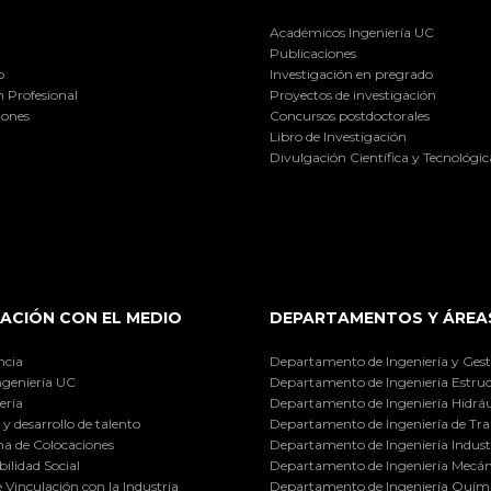
Académicos Ingeniería UC
Publicaciones
o
Investigación en pregrado
 Profesional
Proyectos de investigación
iones
Concursos postdoctorales
Libro de Investigación
Divulgación Científica y Tecnológic
ACIÓN CON EL MEDIO
DEPARTAMENTOS Y ÁREA
ncia
Departamento de Ingeniería y Gest
ngeniería UC
Departamento de Ingeniería Estruc
ería
Departamento de Ingeniería Hidráu
y desarrollo de talento
Departamento de Ingeniería de Tra
a de Colocaciones
Departamento de Ingeniería Industr
ilidad Social
Departamento de Ingeniería Mecán
e Vinculación con la Industria
Departamento de Ingeniería Quími