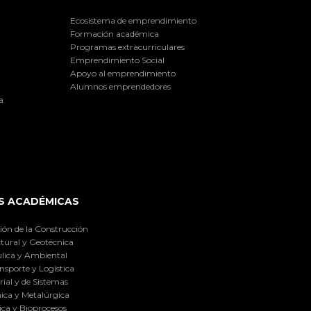
Ecosistema de emprendimiento
Formación académica
Programas extracurriculares
Emprendimiento Social
Apoyo al emprendimiento
Alumnos emprendedores
a
S ACADÉMICAS
ión de la Construcción
tural y Geotécnica
lica y Ambiental
nsporte y Logística
ial y de Sistemas
ica y Metalúrgica
ca y Bioprocesos