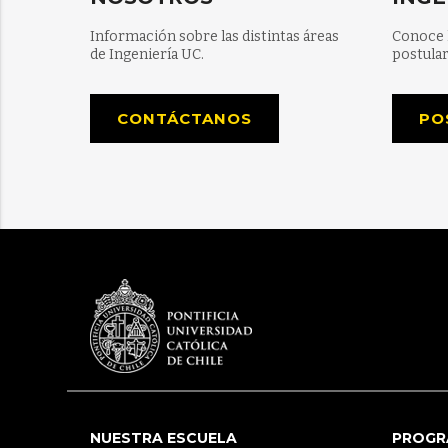
Información sobre las distintas áreas
Conoce 
de Ingeniería UC.
postular
CONTÁCTANOS
PO
NUESTRA ESCUELA
PROGR