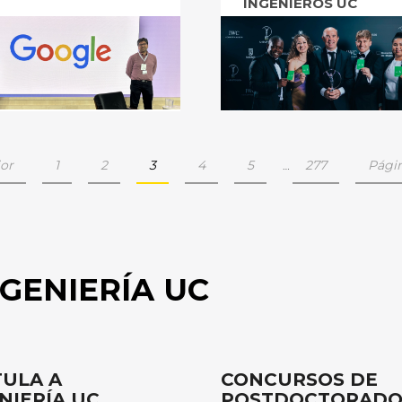
INGENIEROS UC
ior
1
2
3
4
5
277
Págin
…
GENIERÍA UC
ULA A
CONCURSOS DE
NIERÍA UC
POSTDOCTORAD