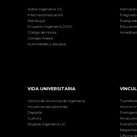
Sobre Ingeniería UC
Admisión
Internacionalización
Pregrado
Retribuye
Postgrad
Proyecto Ingeniería 2030
Educación
Código de Honor
Acreditac
Consejo Asesor
Autoridades y equipos
VIDA UNIVERSITARIA
VINCUL
Centro de Alumnos de Ingeniería
Transfere
Iniciativas estudiantiles
Alumni I
Deporte
Preingeni
Cultura
Atracción 
Mujeres Ingeniería UC
Plataform
Responsab
Oficina d