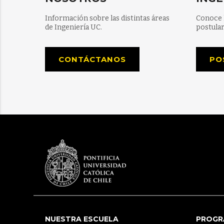
Información sobre las distintas áreas
Conoce 
de Ingeniería UC.
postular
CONTÁCTANOS
PO
NUESTRA ESCUELA
PROGR