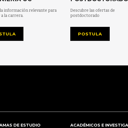
la información relevante para
Descubre las ofertas de
 a la carrera.
postdoctorado
STULA
POSTULA
AMAS DE ESTUDIO
ACADÉMICOS E INVESTIG