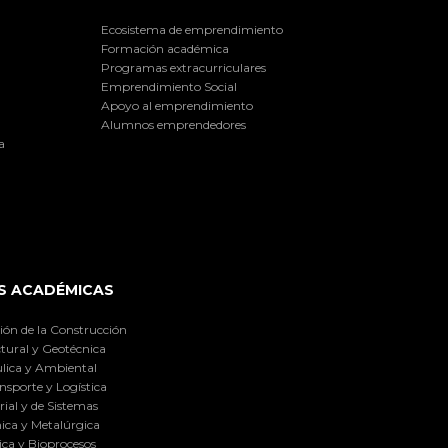
Ecosistema de emprendimiento
Formación académica
Programas extracurriculares
Emprendimiento Social
Apoyo al emprendimiento
Alumnos emprendedores
a
S ACADÉMICAS
ión de la Construcción
tural y Geotécnica
lica y Ambiental
nsporte y Logística
ial y de Sistemas
ica y Metalúrgica
ca y Bioprocesos