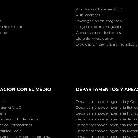
Académicos Ingeniería UC
Publicaciones
o
Investigación en pregrado
 Profesional
Proyectos de investigación
iones
Concursos postdoctorales
Libro de Investigación
Divulgación Científica y Tecnológic
ACIÓN CON EL MEDIO
DEPARTAMENTOS Y ÁREA
ncia
Departamento de Ingeniería y Gest
ngeniería UC
Departamento de Ingeniería Estruc
ería
Departamento de Ingeniería Hidráu
y desarrollo de talento
Departamento de Ingeniería de Tra
a de Colocaciones
Departamento de Ingeniería Industr
ilidad Social
Departamento de Ingeniería Mecán
e Vinculación con la Industria
Departamento de Ingeniería Quími