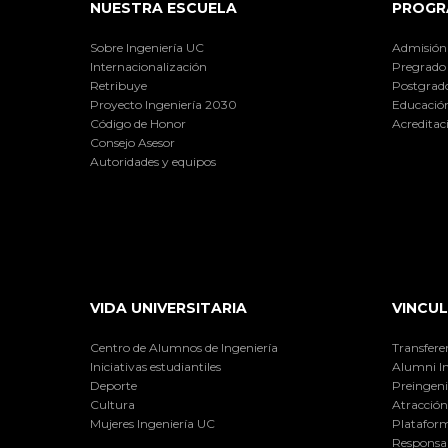
NUESTRA ESCUELA
PROGR
Sobre Ingeniería UC
Admisión
Internacionalización
Pregrado
Retribuye
Postgrad
Proyecto Ingeniería 2030
Educación
Código de Honor
Acreditac
Consejo Asesor
Autoridades y equipos
VIDA UNIVERSITARIA
VINCUL
Centro de Alumnos de Ingeniería
Transfere
Iniciativas estudiantiles
Alumni I
Deporte
Preingeni
Cultura
Atracción 
Mujeres Ingeniería UC
Plataform
Responsab