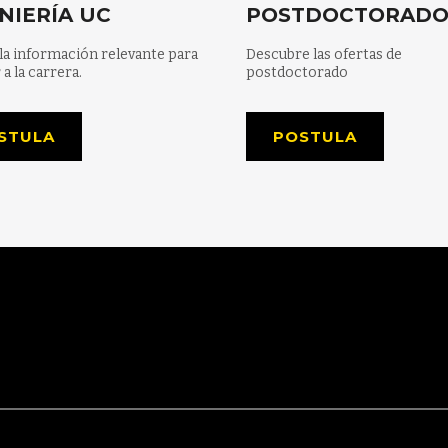
NIERÍA UC
POSTDOCTORAD
la información relevante para
Descubre las ofertas de
 a la carrera.
postdoctorado
STULA
POSTULA