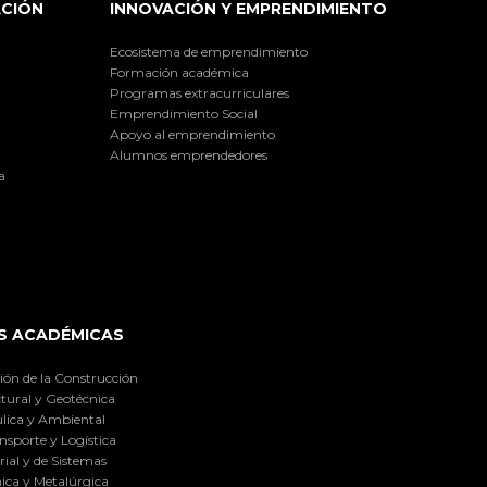
ACIÓN
INNOVACIÓN Y EMPRENDIMIENTO
Ecosistema de emprendimiento
Formación académica
Programas extracurriculares
Emprendimiento Social
Apoyo al emprendimiento
Alumnos emprendedores
a
S ACADÉMICAS
ión de la Construcción
tural y Geotécnica
lica y Ambiental
nsporte y Logística
ial y de Sistemas
ica y Metalúrgica