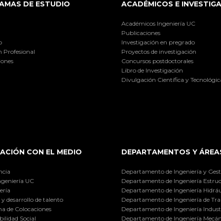
AMAS DE ESTUDIO
ACADÉMICOS E INVESTIG
Académicos Ingeniería UC
Publicaciones
o
Investigación en pregrado
 Profesional
Proyectos de investigación
iones
Concursos postdoctorales
Libro de Investigación
Divulgación Científica y Tecnológic
ACIÓN CON EL MEDIO
DEPARTAMENTOS Y ÁREA
ncia
Departamento de Ingeniería y Gest
ngeniería UC
Departamento de Ingeniería Estruc
ería
Departamento de Ingeniería Hidráu
y desarrollo de talento
Departamento de Ingeniería de Tra
a de Colocaciones
Departamento de Ingeniería Industr
ilidad Social
Departamento de Ingeniería Mecán