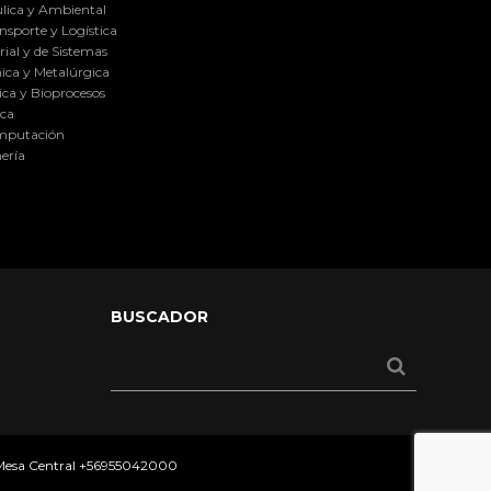
lica y Ambiental
nsporte y Logística
ial y de Sistemas
ica y Metalúrgica
ca y Bioprocesos
ica
omputación
ería
BUSCADOR
 Mesa Central
+56955042000