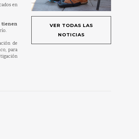
icados en
s tienen
VER TODAS LAS
río.
NOTICIAS
ación de
co, para
stigación