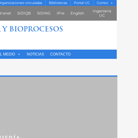
rganizaciones vinculadas
Bibliotecas
Portal UC
Correo
Ingeniería
tranet
SIDIQB
SIDING
IPre
English
UC
 Y BIOPROCESOS
L MEDIO
NOTICIAS
CONTACTO