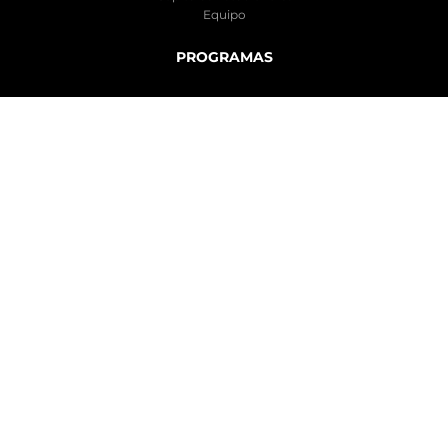
Equipo
PROGRAMAS
Pregrado
Postgrado
Acreditación
Educación Profesional
INVESTIGACIÓN
Líneas de Investigación
Laboratorios
Oportunidades de Investigación
Publicaciones
VINCULACIÓN CON EL MEDIO
Servicios