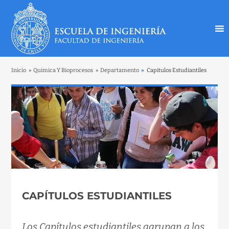
Inicio
»
Quimica Y Bioprocesos
»
Departamento
»
Capitulos Estudiantiles
CAPÍTULOS ESTUDIANTILES
Los Capítulos estudiantiles agrupan a los