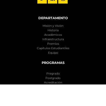
DEPARTAMENTO
Misión y Visión
Historia
Académicos
Infraestructura
Premios
Capítulos Estudiantiles
Equipo
PROGRAMAS
Pregrado
Postgrado
Acreditación
Educación Profesional
INVESTIGACIÓN