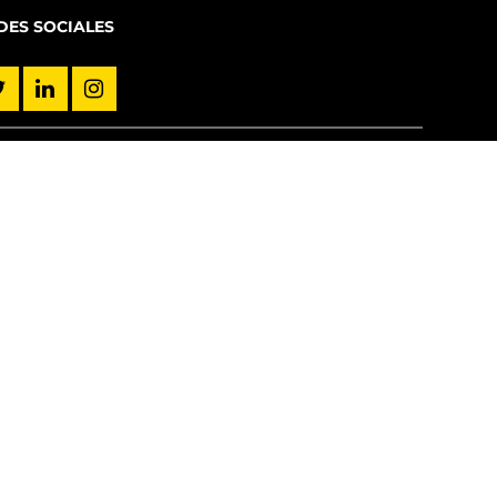
DES SOCIALES
VINCULACIÓN CON EL MEDIO
Servicios
hile - Mesa Central +56955042000