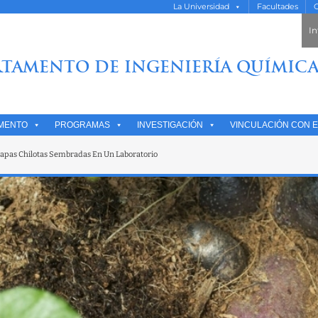
La Universidad
Facultades
O
In
TAMENTO DE INGENIERÍA QUÍMICA
MENTO
PROGRAMAS
INVESTIGACIÓN
VINCULACIÓN CON E
apas Chilotas Sembradas En Un Laboratorio