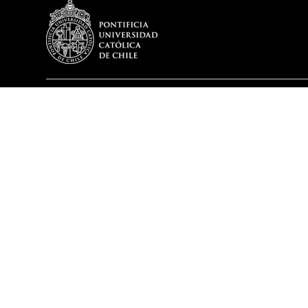
DEPARTAMENTO
PROGRAM
Misión y Visión
Pregrado
Historia
Postgrado
Académicos
Acreditación
Infraestructura
Educación Pr
Premios
Capítulos Estudiantiles
Equipo
2019 - Pontificia Universidad C