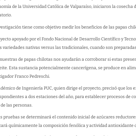
omía de la Universidad Católica de Valparaíso, iniciaron la cosecha
atorio.
vestigación tiene como objetivo medir los beneficios de las papas chil
oyecto apoyado por el Fondo Nacional de Desarrollo Científico y Tecno
s variedades nativas versus las tradicionales, cuando son preparada
muestras de papas chilotas nos ayudarán a corroborar si estas presen
eite. Esta sustancia potencialmente cancerígena, se produce en alim
tigador Franco Pedreschi.
adémico de Ingeniería PUC, quien dirige el proyecto, precisó que los
spondientes a dos estaciones del año, para establecer procesos de co
 de las personas.
as pruebas se determinará el contenido inicial de azúcares reductores
zará químicamente la composición fenólica y actividad antioxidante d