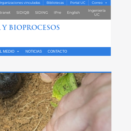
rganizaciones vinculadas
Bibliotecas
Portal UC
Correo
Ingeniería
tranet
SIDIQB
SIDING
IPre
English
UC
 Y BIOPROCESOS
L MEDIO
NOTICIAS
CONTACTO