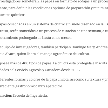
nvestigadores someterán las papas en formato de rodajas a un proce
ante, para definir las condiciones óptimas de preparación y minimiza
estos químicos.
apas cosechadas en un sistema de cultivo sin suelo diseñado en la E
raíso, serán sometidas a un proceso de curación de una semana, a u
enamiento prolongado de hasta cinco meses.
 equipo de investigadores, también participan Domingo Mery, Andrea
io Álvaro, quien lidera el manejo agronómico del cultivo.
 posee más de 400 tipos de papas. La chilota está protegida e inscrit
dades del Servicio Agrícola y Ganadero desde 2006.
iferentes formas y colores de la papa chilota, así como su textura y 
grediente gastronómico muy apetecible.
rmación
: Escuela de Ingeniería.