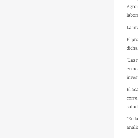
Agron
labor
La in
El pr
dicha
“Las 
en ac
inves
El ac
corre
salud
“En l
anali