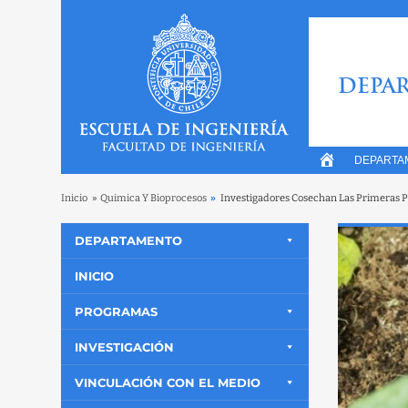
DEPAR
DEPARTA
Inicio
»
Quimica Y Bioprocesos
»
Investigadores Cosechan Las Primeras P
DEPARTAMENTO
INICIO
PROGRAMAS
INVESTIGACIÓN
VINCULACIÓN CON EL MEDIO