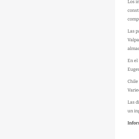
Los i
const
compu
Las p
Valpa
almac
En el
Eugen
Chile
Varie
Las d
un in
Info