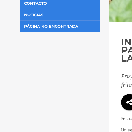
CONTACTO
NOTICIAS
PÁGINA NO ENCONTRADA
I
P
L
Proy
frita
Fecha
Un eq