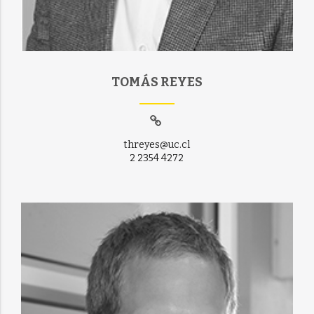
TOMÁS REYES
threyes@uc.cl
2 2354 4272