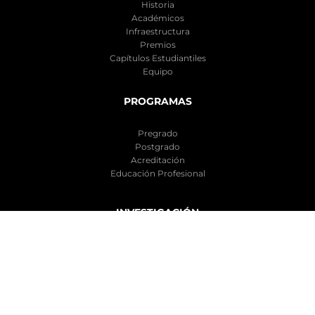
Historia
Académicos
Infraestructura
Premios
Capítulos Estudiantiles
Equipo
PROGRAMAS
Pregrado
Postgrado
Acreditación
Educación Profesional
INVESTIGACIÓN
Líneas de Investigación
Laboratorios
Oportunidades de Investigación
Publicaciones