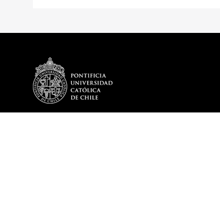
DEPARTAMENTO
PROGRAMA
Historia
Plan de Estud
Reseña Directores
Optativos del
Misión y Visión
Egresados De
Mensaje del Director
DITL en cifras – 2025
Memoria DITL
Cuerpo Académico