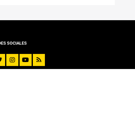
DES SOCIALES
VINCULACIÓN CON EL MEDIO
Diplomado y Cursos
Cursos Online Moocs
Reporte de Movilidad
Extensión