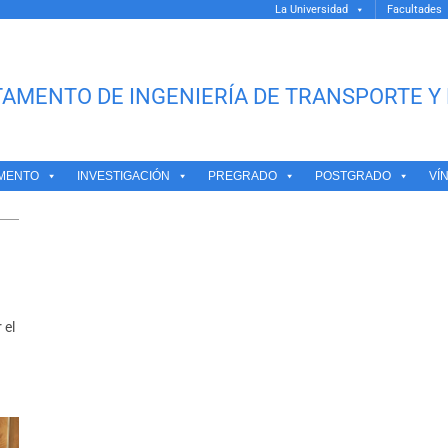
La Universidad
Facultades
AMENTO DE INGENIERÍA DE TRANSPORTE Y 
CO HERREROS
MENTO
INVESTIGACIÓN
PREGRADO
POSTGRADO
VÍ
 el