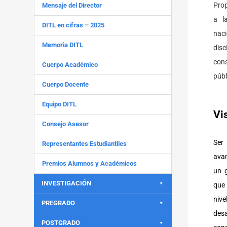
Prop
Mensaje del Director
a l
DITL en cifras – 2025
naci
Memoria DITL
dis
cons
Cuerpo Académico
públ
Cuerpo Docente
Equipo DITL
Vi
Consejo Asesor
Ser
Representantes Estudiantiles
avan
Premios Alumnos y Académicos
un g
INVESTIGACIÓN
que 
nive
PREGRADO
des
POSTGRADO