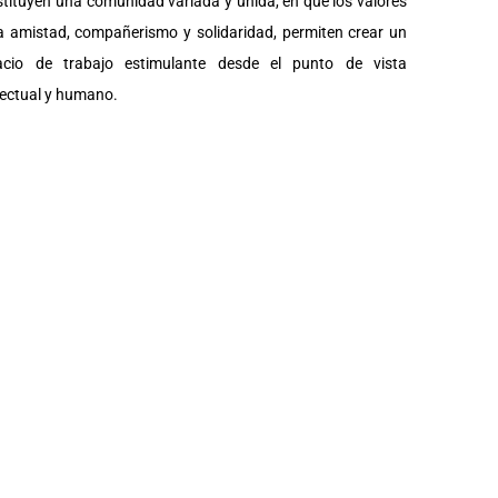
tituyen una comunidad variada y unida, en que los valores
a amistad, compañerismo y solidaridad, permiten crear un
acio de trabajo estimulante desde el punto de vista
lectual y humano.