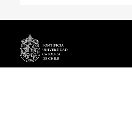
DEPARTAMENTO
PROGRAMA
Historia
Plan de Estud
Reseña Directores
Optativos del
Misión y Visión
Egresados De
Mensaje del Director
DITL en cifras – 2025
Memoria DITL
Cuerpo Académico