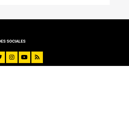
DES SOCIALES
VINCULACIÓN CON EL MEDIO
Diplomado y Cursos
Cursos Online Moocs
Reporte de Movilidad
Extensión