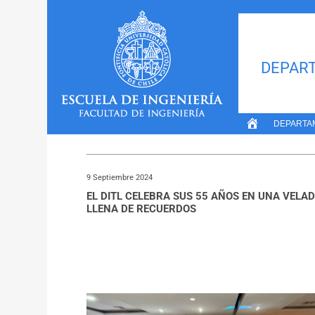
Inicio
»
Noticias De Keyra Tiape
DEPART
NOTICIAS DE KEYRA TI
DEPARTA
9 Septiembre 2024
EL DITL CELEBRA SUS 55 AÑOS EN UNA VELA
LLENA DE RECUERDOS