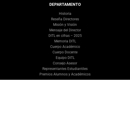
DEPARTAMENTO
Historia
Reseña Directores
Misión y Visión
Mensaje del Director
DITL en cifras – 2025
Memoria DITL
Cuerpo Académico
Cuerpo Docente
Equipo DITL
Consejo Asesor
Representantes Estudiantiles
Premios Alumnos y Académicos
PROGRAMAS
Plan de Estudios
Optativos del Departamento
Egresados Destacados
INVESTIGACIÓN