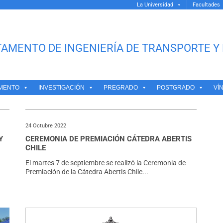
La Universidad
Facultades
AMENTO DE INGENIERÍA DE TRANSPORTE Y 
CO HERREROS
MENTO
INVESTIGACIÓN
PREGRADO
POSTGRADO
VÍ
24 Octubre 2022
Y
CEREMONIA DE PREMIACIÓN CÁTEDRA ABERTIS
CHILE
El martes 7 de septiembre se realizó la Ceremonia de
Premiación de la Cátedra Abertis Chile...