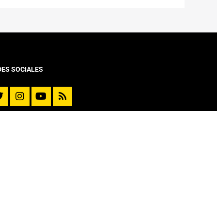
DES SOCIALES
VINCULACIÓN CON EL MEDIO
Diplomado y Cursos
Cursos Online Moocs
Reporte de Movilidad
Extensión