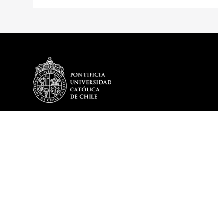
DEPARTAMENTO
PROGRAMA
Historia
Plan de Estud
Reseña Directores
Optativos del
Misión y Visión
Egresados De
Mensaje del Director
DITL en cifras – 2025
Memoria DITL
Cuerpo Académico