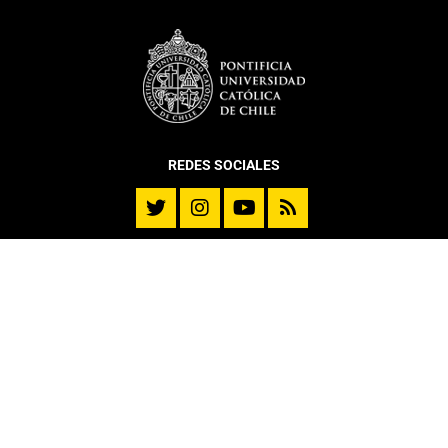
REDES SOCIALES
DEPARTAMENTO
Historia
Reseña Directores
Misión y Visión
Mensaje del Director
DITL en cifras – 2025
Memoria DITL
Cuerpo Académico