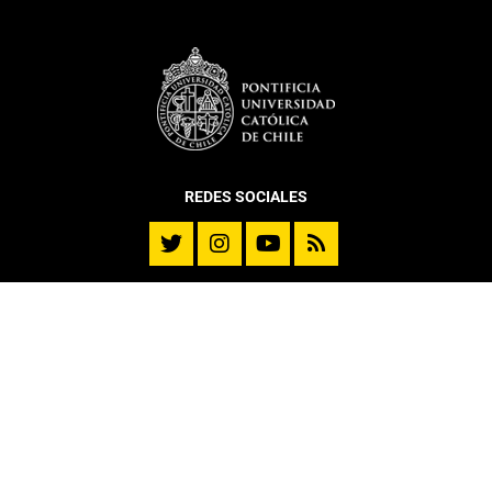
REDES SOCIALES
DEPARTAMENTO
Historia
Reseña Directores
Misión y Visión
Mensaje del Director
DITL en cifras – 2025
Memoria DITL