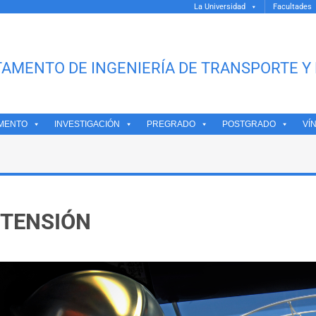
La Universidad
Facultades
AMENTO DE INGENIERÍA DE TRANSPORTE Y 
MENTO
INVESTIGACIÓN
PREGRADO
POSTGRADO
VÍ
XTENSIÓN