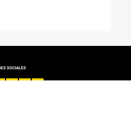
DES SOCIALES
VINCULACIÓN CON EL MEDIO
Diplomado y Cursos
Cursos Online Moocs