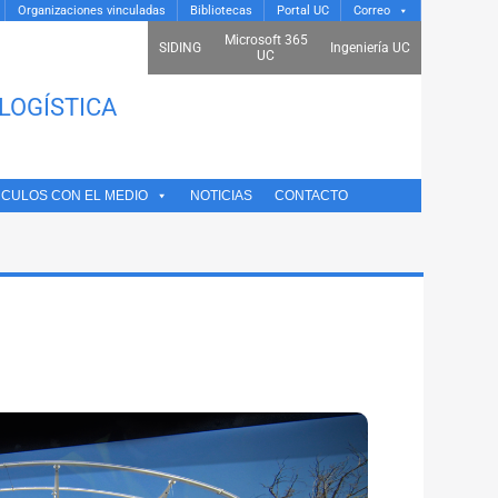
Organizaciones vinculadas
Bibliotecas
Portal UC
Correo
Microsoft 365
SIDING
Ingeniería UC
UC
LOGÍSTICA
NCULOS CON EL MEDIO
NOTICIAS
CONTACTO