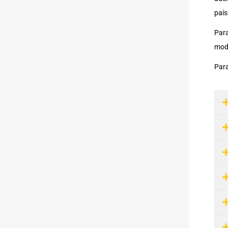
país
Para
mode
Para