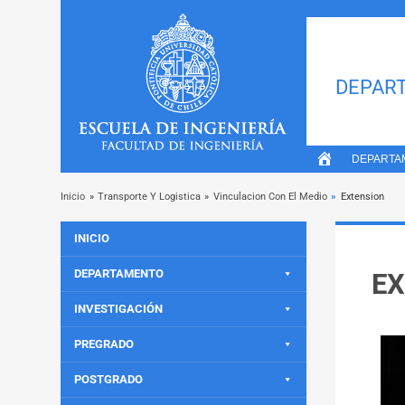
DEPART
DEPARTA
Inicio
»
Transporte Y Logistica
»
Vinculacion Con El Medio
»
Extension
INICIO
DEPARTAMENTO
E
INVESTIGACIÓN
PREGRADO
POSTGRADO