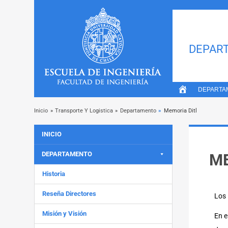
DEPART
DEPARTA
Inicio
»
Transporte Y Logistica
»
Departamento
»
Memoria Ditl
INICIO
DEPARTAMENTO
ME
Historia
Reseña Directores
Los 
Misión y Visión
En e