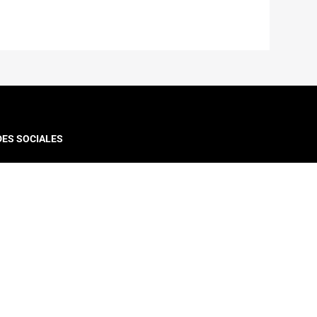
DES SOCIALES
VINCULACIÓN CON EL MEDIO
Diplomado y Cursos
Cursos Online Moocs
Reporte de Movilidad
Extensión