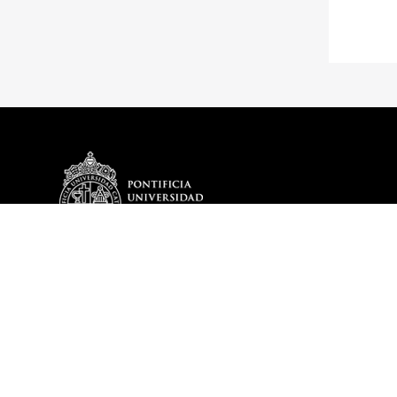
DEPARTAMENTO
PROGRAMA
Historia
Plan de Estud
Reseña Directores
Optativos del
Misión y Visión
Egresados De
Mensaje del Director
DITL en cifras – 2025