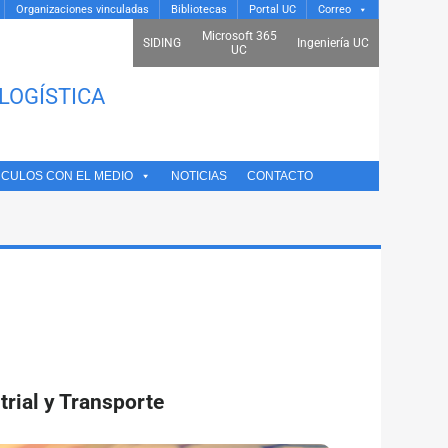
Organizaciones vinculadas
Bibliotecas
Portal UC
Correo
Microsoft 365
SIDING
Ingeniería UC
UC
LOGÍSTICA
NCULOS CON EL MEDIO
NOTICIAS
CONTACTO
trial y Transporte