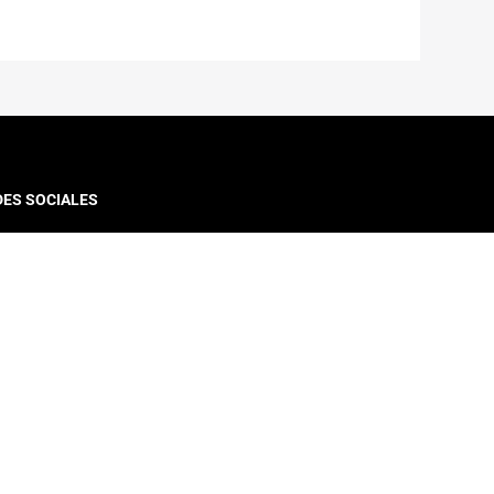
DES SOCIALES
VINCULACIÓN CON EL MEDIO
Diplomado y Cursos
Cursos Online Moocs
Reporte de Movilidad
Extensión