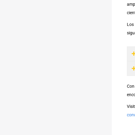
ampl
cien
Los 
sigu
Con 
enco
Visi
con