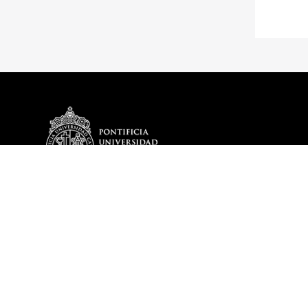
DEPARTAMENTO
PROGRAMA
Historia
Plan de Estud
Reseña Directores
Optativos del
Misión y Visión
Egresados De
Mensaje del Director
DITL en cifras – 2025