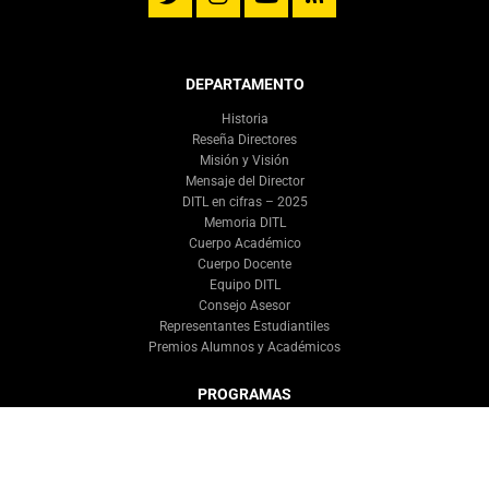
DEPARTAMENTO
Historia
Reseña Directores
Misión y Visión
Mensaje del Director
DITL en cifras – 2025
Memoria DITL
Cuerpo Académico
Cuerpo Docente
Equipo DITL
Consejo Asesor
Representantes Estudiantiles
Premios Alumnos y Académicos
PROGRAMAS
Plan de Estudios
Optativos del Departamento
Egresados Destacados