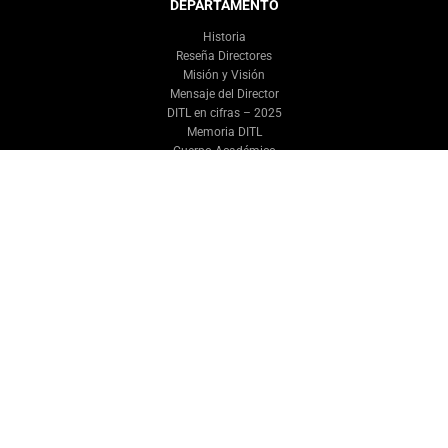
DEPARTAMENTO
Historia
Reseña Directores
Misión y Visión
Mensaje del Director
DITL en cifras – 2025
Memoria DITL
Cuerpo Académico
Cuerpo Docente
Equipo DITL
Consejo Asesor
Representantes Estudiantiles
Premios Alumnos y Académicos
PROGRAMAS
Plan de Estudios
Optativos del Departamento
Egresados Destacados
INVESTIGACIÓN