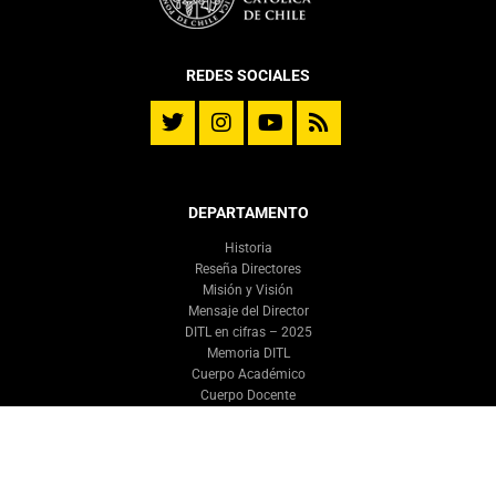
REDES SOCIALES
DEPARTAMENTO
Historia
Reseña Directores
Misión y Visión
Mensaje del Director
DITL en cifras – 2025
Memoria DITL
Cuerpo Académico
Cuerpo Docente
Equipo DITL
Consejo Asesor
Representantes Estudiantiles
Premios Alumnos y Académicos