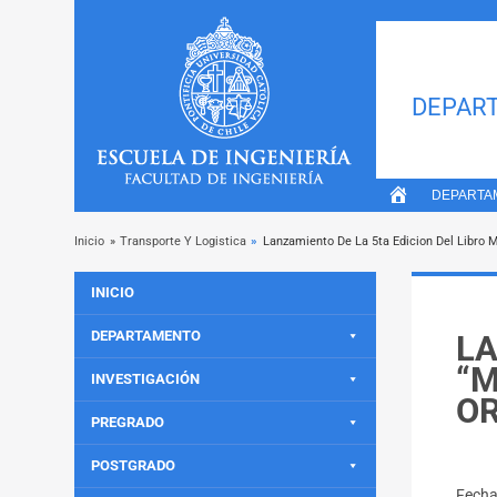
DEPART
DEPARTA
Inicio
»
Transporte Y Logistica
»
Lanzamiento De La 5ta Edicion Del Libro M
INICIO
DEPARTAMENTO
LA
“M
INVESTIGACIÓN
O
PREGRADO
POSTGRADO
Fech