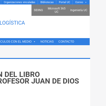
Organizaciones vinculadas
Bibliotecas
Portal UC
Correo
Microsoft 365
SIDING
Ingeniería UC
UC
LOGÍSTICA
NCULOS CON EL MEDIO
NOTICIAS
CONTACTO
N DEL LIBRO
ROFESOR JUAN DE DIOS