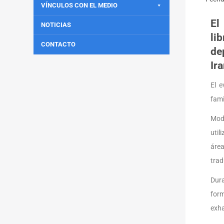
VÍNCULOS CON EL MEDIO
El
NOTICIAS
li
CONTACTO
de
Ir
El e
fami
Mode
util
área
trad
Dura
form
exha