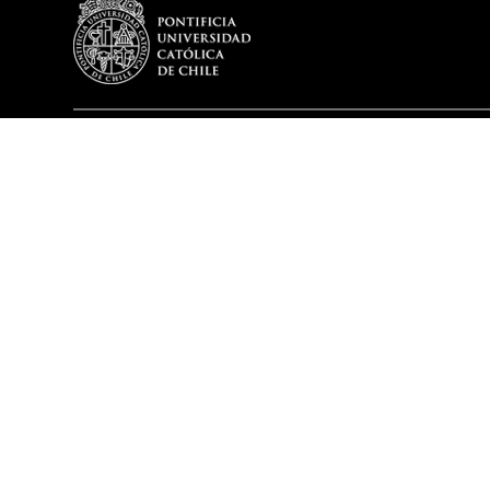
DEPARTAMENTO
PROGRAMA
Historia
Plan de Estud
Reseña Directores
Optativos del
Misión y Visión
Egresados De
Mensaje del Director
DITL en cifras – 2025
Memoria DITL
Cuerpo Académico
Cuerpo Docente
Equipo DITL
Consejo Asesor
Representantes Estudiantiles
Premios Alumnos y Académicos