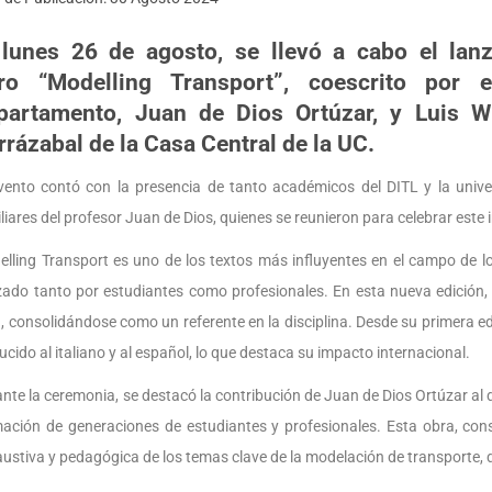
 lunes 26 de agosto, se llevó a cabo el lan
bro
“Modelling Transport”
, coescrito por 
partamento, Juan de Dios Ortúzar, y Luis W
arrázabal de la Casa Central de la UC.
vento contó con la presencia de tanto académicos del DITL y la unive
liares del profesor Juan de Dios, quienes se reunieron para celebrar este 
lling Transport es uno de los textos más influyentes en el campo de l
izado tanto por estudiantes como profesionales. En esta nueva edición, e
, consolidándose como un referente en la disciplina. Desde su primera e
ucido al italiano y al español, lo que destaca su impacto internacional.
nte la ceremonia, se destacó la contribución de Juan de Dios Ortúzar al d
ación de generaciones de estudiantes y profesionales. Esta obra, con
ustiva y pedagógica de los temas clave de la modelación de transporte, de