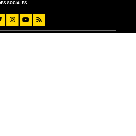
DES SOCIALES
VINCULACIÓN CON EL MEDIO
Diplomado y Cursos
Cursos Online Moocs
Reporte de Movilidad
Extensión